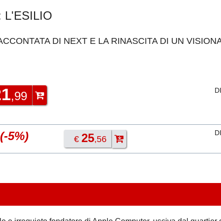
 L'ESILIO
ACCONTATA DI NEXT E LA RINASCITA DI UN VISION
21
D
,99
D
(-5%)
25
€
,56