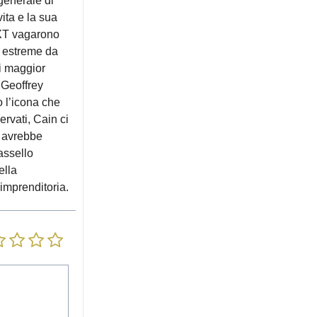
generale di
ita e la sua
eXT vagarono
e estreme da
di maggior
, Geoffrey
o l’icona che
rvati, Cain ci
e avrebbe
tassello
ella
’imprenditoria.