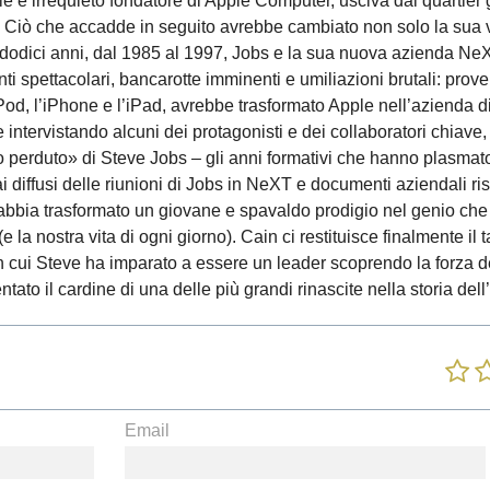
le e irrequieto fondatore di Apple Computer, usciva dal quartier 
 Ciò che accadde in seguito avrebbe cambiato non solo la sua v
Per dodici anni, dal 1985 al 1997, Jobs e la sua nuova azienda N
nti spettacolari, bancarotte imminenti e umiliazioni brutali: prov
iPod, l’iPhone e l’iPad, avrebbe trasformato Apple nell’azienda 
e intervistando alcuni dei protagonisti e dei collaboratori chiave
o perduto» di Steve Jobs – gli anni formativi che hanno plasmat
ffusi delle riunioni di Jobs in NeXT e documenti aziendali rise
so abbia trasformato un giovane e spavaldo prodigio nel genio ch
e la nostra vita di ogni giorno). Cain ci restituisce finalmente il 
 cui Steve ha imparato a essere un leader scoprendo la forza d
ntato il cardine di una delle più grandi rinascite nella storia dell
Email