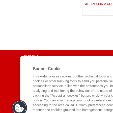
PEROBELLI ELEONORA
(1)
ALTRI FORMATI
PEZZANI FABRIZIO
(2)
PEZZUOLI GIOVANNA
(2)
PILUTTI SILVIA
(2)
PIRRO FABRIZIO
(2)
PIRRO FABRIZIO
(2)
PITRUZZELLA GIOVANNI
(2)
PODDA ANTONELLO
(2)
POLLICINO ORESTE
(2)
EGEA
PREZIOSO GIOSUE'
(2)
PROSERPIO LUIGI
(2)
Banner Cookie
CHI SIAMO
PUGLIESE FRANCESCO
(2)
COMITATO SCIENTIFICO
This website uses cookies or other technical tools and 
QUINTARELLI GIUSEPPE
cookies or other tracking tools to send you personalis
CODICE ETICO
STEFANO
(2)
personalised service in line with the preferences you 
WHISTLEBLOWING
analysing and monitoring the behaviour of the users of
RAMPAZI MARITA
(3)
clicking the "Accept all cookies" button, or deny your c
RATTI CARLO
CONTATTI
(2)
button. You can also manage your cookie preferences by
RINALDI FRANCESCA ROMANA
accessing to the area called "Privacy preferences cente
DISTRIBUZIONE
manner, the cookies grouped into homogeneous categor
(2)