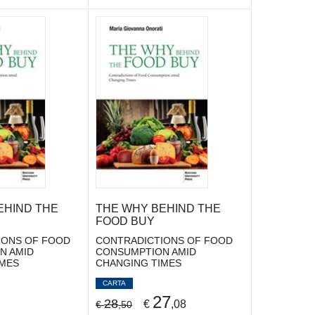
EHIND THE
THE WHY BEHIND THE
FOOD BUY
IONS OF FOOD
CONTRADICTIONS OF FOOD
N AMID
CONSUMPTION AMID
IMES
CHANGING TIMES
CARTA
27
28
€
,08
€
,50