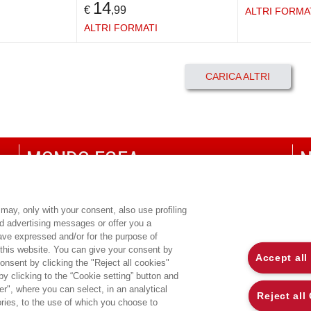
14
€
,99
ALTRI FORMA
ALTRI FORMATI
CARICA ALTRI
MONDO EGEA
N
UNIVERSITÀ BOCCONI
P
SDA BOCCONI SCHOOL OF MANAGEMENT
C
may, only with your consent, also use profiling
ed advertising messages or offer you a
CO
have expressed and/or for the purpose of
 this website. You can give your consent by
Accept all
onsent by clicking the "Reject all cookies"
 clicking to the “Cookie setting” button and
r", where you can select, in an analytical
Reject all
ies, to the use of which you choose to