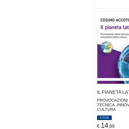
MONTI PAOLA
(2)
MORACE FRANCESCO
(21)
MORCELLINI MARIO
(2)
MULGAN GEOFF
(2)
MULLER HANS-PETER
(2)
NOCENZI MARIELLA
(2)
NORMAN DON
(2)
OLIVERI FEDERICA A.
(2)
ONORATI MARIA GIOVANNA
(2)
PAIS IVANA
(8)
PALMARINI NICOLA
(4)
PANJA TARIQ
(2)
PASIAN PAMELA
(1)
IL PIANETA L
PENNISI CARLO
(2)
PROVOCAZIONI
TECNICA, INNOV
PENTLAND ALEX
(3)
CULTURA
PERETTI PAOLA
(2)
E-PUB
PERINO ANNAMARIA
(2)
14
€
,99