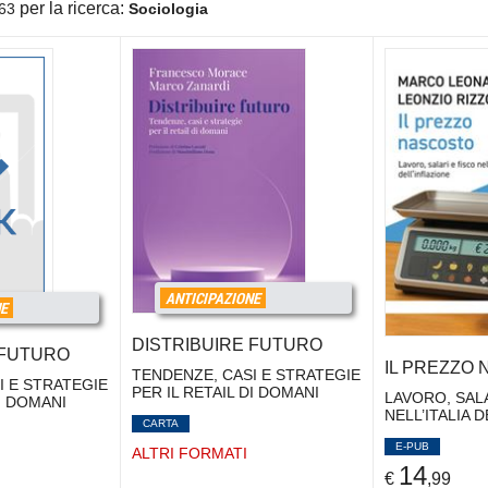
per la ricerca:
63
Sociologia
ANTICIPAZIONE
NE
DISTRIBUIRE FUTURO
 FUTURO
IL PREZZO
TENDENZE, CASI E STRATEGIE
I E STRATEGIE
PER IL RETAIL DI DOMANI
LAVORO, SALA
DI DOMANI
NELL’ITALIA 
CARTA
E-PUB
ALTRI FORMATI
14
€
,99