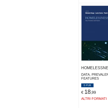
LEONARDI MARCO
(2)
LESSIG LAWRENCE
(2)
LOVINK GEERT
(5)
LUISE VINCENZO
(2)
LUNGHI CARLA
(2)
MANDICH GIULIANA
(1)
MANFREDI PAOLO
(2)
MANZINI EZIO
(5)
MARRAS STEFANO
(2)
MARTINELLI ALBERTO
(2)
MATTEI MARIA GRAZIA
(18)
HOMELESSN
MAYER-SCHONBERGER
DATA, PREVALE
FEATURES
VIKTOR
(2)
MICHELANGELI ALESSANDRA
E-PUB
18
(2)
€
,99
MIRABELLI MARIA
(2)
ALTRI FORMATI
MONACI SARA
(2)