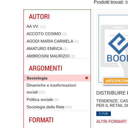
Prodotti trovati:
2
AUTORI
AA.VV.
(11)
ACCOTO COSIMO
(2)
AGODI MARIA CARMELA
(2)
AMATURO ENRICA
(2)
AMBROSINI MAURIZIO
(2)
ANDERSON CHRIS
(2)
ARGOMENTI
ARGANTE ENZO
(2)
Sociologia
ASERO VINCENZO
(2)
ANTICIPAZIO
Dinamiche e trasformazioni
BARBERA FILIPPO
(6)
sociali
(32)
DISTRIBUIRE
BARILE NELLO
(6)
Politica sociale
(5)
BAUMAN ZYGMUNT
TENDENZE, CAS
(2)
PER IL RETAIL 
Sociologia della Rete
(59)
BENASSO SEBASTIANO
(2)
Sociologia economica
E-PUB
(26)
BERTE' FRANCESCA
(4)
FORMATI
ALTRI FORMATI
BERTONI FABIO
(1)