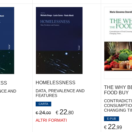
HOMELESSNESS
ESS
THE WHY B
DATA, PREVALENCE AND
NCE AND
FOOD BUY
FEATURES
CONTRADICT
CARTA
CONSUMPTIO
22
CHANGING T
24
€
,80
€
,00
E-PUB
ALTRI FORMATI
22
€
,99