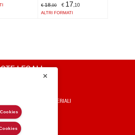
17
18
€
,10
TI
€
,00
ALTRI FORMATI
OTE LEGALI
RIVACY
OOKIE POLICY
DICE DI UTILIZZO DEI MATERIALI
 Cookies
 Cookies