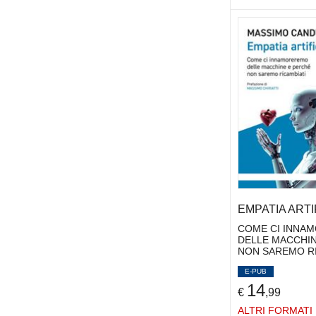
LEZIONI E LETTURE
(3)
FORMENTI CARLO
(2)
MANUALI
(16)
FRANCHI JACOPO
(2)
MEET MEDIA GURU
(16)
GALANTINO MARIA GRAZIA
(1)
PAPERBACK
(10)
GAMBETTA DIEGO
(2)
PIXEL
(8)
GAVRILA MIHAELA
(2)
SOC. IT. QUAD.
(4)
GOBBI LINDA
(2)
SOCIOLOGIA ITALIANA
(12)
GOZI SANDRO
(2)
STUDI&RICERCHE
(14)
GOZZO SIMONA
(2)
TOOLS
(2)
GRANOVETTER MARK
(3)
GUERISOLI FRANCESCA
(3)
GUGLIELMI SIMONA
(1)
EMPATIA ARTI
HERTOG STEFFEN
(2)
COME CI INNA
HOFFMAN REID
(1)
DELLE MACCHIN
NON SAREMO RI
ITO MIMI
(2)
JUVIN HERVE'
E-PUB
(2)
14
KUO KAISER
(2)
€
,99
LECCARDI CARMEN
(1)
ALTRI FORMATI