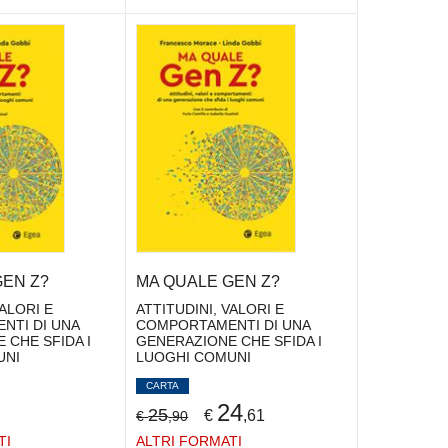
GEN Z?
MA QUALE GEN Z?
VALORI E
ATTITUDINI, VALORI E
NTI DI UNA
COMPORTAMENTI DI UNA
 CHE SFIDA I
GENERAZIONE CHE SFIDA I
UNI
LUOGHI COMUNI
CARTA
24
25
€
,61
€
,90
TI
ALTRI FORMATI