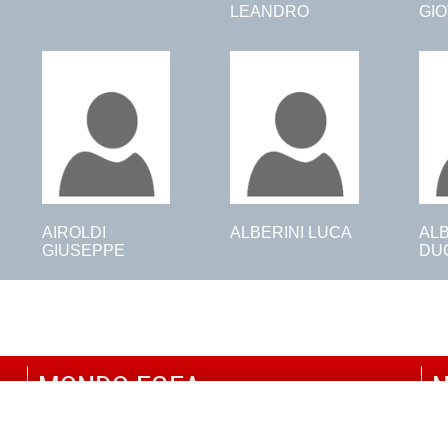
LEANDRO
GI
AIROLDI
ALBERINI LUCA
AL
GIUSEPPE
DU
MONDO EGEA
N
UNIVERSITÀ BOCCONI
P