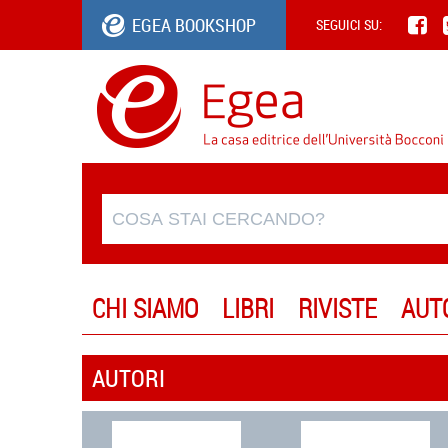
EGEA BOOKSHOP
SEGUICI SU:
CHI SIAMO
LIBRI
RIVISTE
AUT
AUTORI