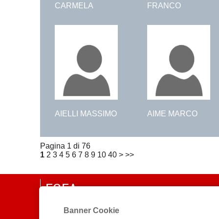
CARMELA
FRANCO
AIELLI MASSIMO
AIME MARCO
Pagina 1 di 76
1
2
3
4
5
6
7
8
9
10
40
>
>>
EGEA
CHI SIAMO
Banner Cookie