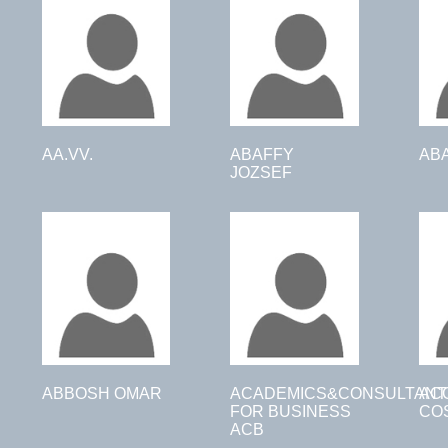
AA.VV.
ABAFFY
AB
JOZSEF
ABBOSH OMAR
ACADEMICS&CONSULTANT
AC
FOR BUSINESS
CO
ACB