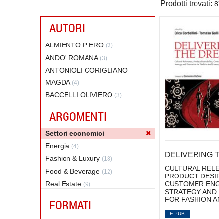
Prodotti trovati:
8
AUTORI
ALMIENTO PIERO
(3)
ANDO' ROMANA
(3)
ANTONIOLI CORIGLIANO
MAGDA
(4)
BACCELLI OLIVIERO
(3)
BAGGIO RODOLFO
(2)
ARGOMENTI
BARONTINI FRANCESCO
(1)
BAROSIO MICHELA
Settori economici
(2)
BOSCAINI SANDRO
Energia
(4)
(4)
DELIVERING 
BRAMANTI ALBERTO
Fashion & Luxury
(18)
(2)
CULTURAL RELE
CACCIAMANI CLAUDIO
Food & Beverage
(12)
(3)
PRODUCT DESIR
CUSTOMER ENG
COLOMBO EDOARDO
Real Estate
(9)
(2)
STRATEGY AND
CORBELLINI ERICA
Servizi
(2)
(3)
FOR FASHION A
FORMATI
CUOCOLO LORENZO
Trasporti e infrastrutture
(3)
(19)
E-PUB