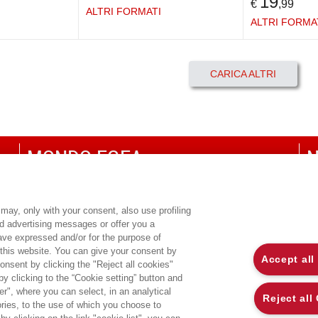
19
€
,99
ALTRI FORMATI
ALTRI FORMA
CARICA ALTRI
MONDO EGEA
N
UNIVERSITÀ BOCCONI
P
SDA BOCCONI SCHOOL OF MANAGEMENT
C
may, only with your consent, also use profiling
ed advertising messages or offer you a
CO
have expressed and/or for the purpose of
 this website. You can give your consent by
Accept all
onsent by clicking the "Reject all cookies"
 clicking to the “Cookie setting” button and
r", where you can select, in an analytical
Reject all
ies, to the use of which you choose to