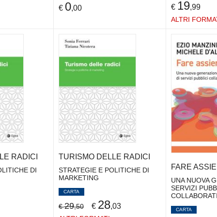
19
0
€
,99
€
,00
ALTRI FORMA
LE RADICI
TURISMO DELLE RADICI
FARE ASSI
LITICHE DI
STRATEGIE E POLITICHE DI
MARKETING
UNA NUOVA G
SERVIZI PUBB
CARTA
COLLABORATI
28
29
€
,03
€
,50
CARTA