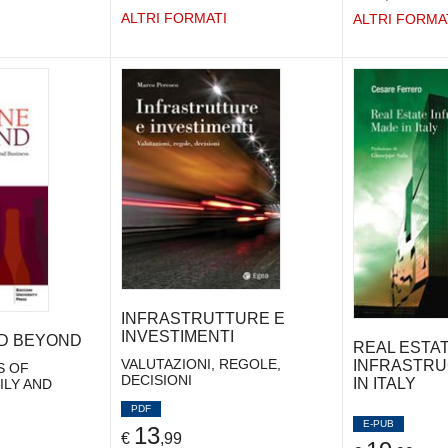
ALTRI FORMATI
ALTRI FORMA
INFRASTRUTTURE E
INVESTIMENTI
D BEYOND
REAL ESTA
VALUTAZIONI, REGOLE,
INFRASTR
S OF
DECISIONI
IN ITALY
ILY AND
PDF
E-PUB
13
€
,99