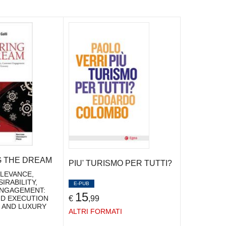
G THE DREAM
PIU' TURISMO PER TUTTI?
LEVANCE,
IRABILITY,
E-PUB
NGAGEMENT:
15
€
,99
D EXECUTION
 AND LUXURY
ALTRI FORMATI