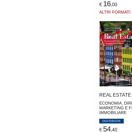
16
€
,00
ALTRI FORMATI
REAL ESTATE -
ECONOMIA, DIR
MARKETING E F
IMMOBILIARE
DIGITABOOK
54
€
,40