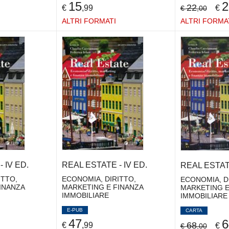
15
2
22
€
,99
€
€
,00
ALTRI FORMATI
ALTRI FORMA
 IV ED.
REAL ESTATE - IV ED.
REAL ESTATE
ITTO,
ECONOMIA, DIRITTO,
ECONOMIA, D
INANZA
MARKETING E FINANZA
MARKETING E
IMMOBILIARE
IMMOBILIARE
E-PUB
CARTA
47
6
68
€
,99
€
€
,00