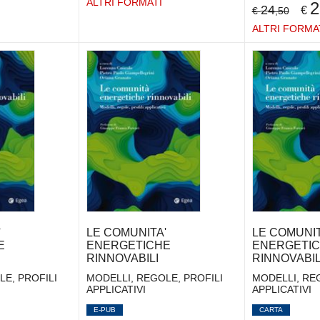
ALTRI FORMATI
2
24
€
€
,50
ALTRI FORMA
'
LE COMUNITA'
LE COMUNIT
E
ENERGETICHE
ENERGETI
RINNOVABILI
RINNOVABIL
LE, PROFILI
MODELLI, REGOLE, PROFILI
MODELLI, REG
APPLICATIVI
APPLICATIVI
E-PUB
CARTA