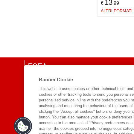
13
€
,99
ALTRI FORMATI
EGEA
CHI SIAMO
Banner Cookie
COMITATO SCIENTIFICO
This website uses cookies or other technical tools and 
cookies or other tracking tools to send you personalis
CODICE ETICO
personalised service in line with the preferences you 
WHISTLEBLOWING
analysing and monitoring the behaviour of the users of
clicking the "Accept all cookies" button, or deny your c
CONTATTI
button. You can also manage your cookie preferences by
DISTRIBUZIONE
accessing to the area called "Privacy preferences cente
manner, the cookies grouped into homogeneous categor
PRESTITO DIGITALE