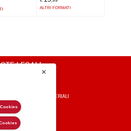
€
,99
ALTRI FORMATI
TI
OTE LEGALI
RIVACY
OOKIE POLICY
DICE DI UTILIZZO DEI MATERIALI
 Cookies
 Cookies