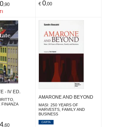
0
0
€
,00
,90
TI
 - IV ED.
AMARONE AND BEYOND
IRITTO,
 FINANZA
MASI: 250 YEARS OF
HARVESTS, FAMILY AND
BUSINESS
CARTA
4
,60