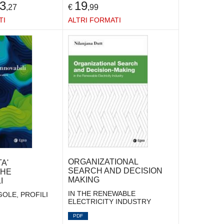
3
19
,27
€
,99
TI
ALTRI FORMATI
ORGANIZATIONAL
A'
SEARCH AND DECISION
CHE
MAKING
I
IN THE RENEWABLE
OLE, PROFILI
ELECTRICITY INDUSTRY
PDF