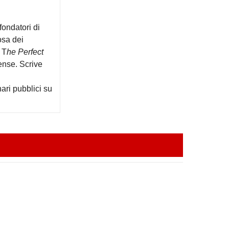
fondatori di
osa dei
 T
he Perfect
ense. Scrive
ari pubblici su