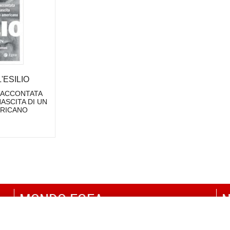
'ESILIO
RACCONTATA
NASCITA DI UN
ERICANO
MONDO EGEA
N
UNIVERSITÀ BOCCONI
P