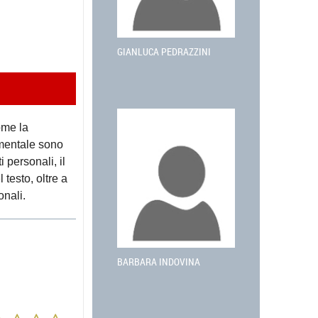
GIANLUCA PEDRAZZINI
ome la
cumentale sono
 personali, il
 testo, oltre a
onali.
BARBARA INDOVINA