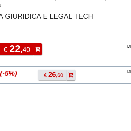
I
 GIURIDICA E LEGAL TECH
22
D
€
,40
D
(-5%)
26
€
,60