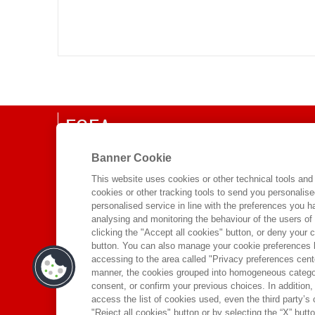
EGEA
CHI SIAMO
Banner Cookie
COMITATO SCIENTIFICO
This website uses cookies or other technical tools and 
cookies or other tracking tools to send you personalis
CODICE ETICO
personalised service in line with the preferences you 
WHISTLEBLOWING
analysing and monitoring the behaviour of the users of
clicking the "Accept all cookies" button, or deny your c
CONTATTI
button. You can also manage your cookie preferences by
DISTRIBUZIONE
accessing to the area called "Privacy preferences cente
manner, the cookies grouped into homogeneous categor
PRESTITO DIGITALE
consent, or confirm your previous choices. In addition, 
access the list of cookies used, even the third party’s
"Reject all cookies" button or by selecting the “X” button 