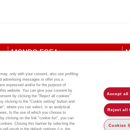
MONDO EGEA
N
UNIVERSITÀ BOCCONI
P
SDA BOCCONI SCHOOL OF MANAGEMENT
C
may, only with your consent, also use profiling
ed advertising messages or offer you a
CO
have expressed and/or for the purpose of
 this website. You can give your consent by
Accept all
onsent by clicking the "Reject all cookies"
 clicking to the “Cookie setting” button and
r", where you can select, in an analytical
Reject all
ies, to the use of which you choose to
by clicking on the link "cookie list", you can
 cookies. Closing this banner by selecting the
Cookies S
will result in the default settings (i.e. the