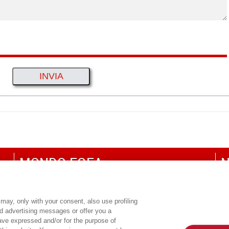
MONDO EGEA
N
UNIVERSITÀ BOCCONI
P
SDA BOCCONI SCHOOL OF MANAGEMENT
C
may, only with your consent, also use profiling
ed advertising messages or offer you a
CO
have expressed and/or for the purpose of