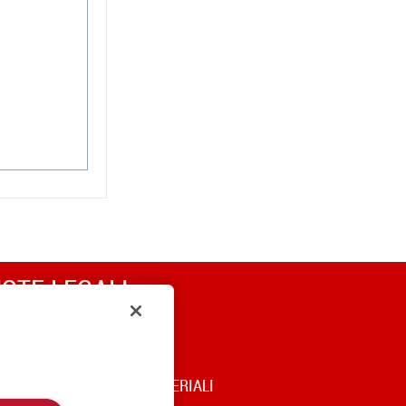
OTE LEGALI
RIVACY
OOKIE POLICY
DICE DI UTILIZZO DEI MATERIALI