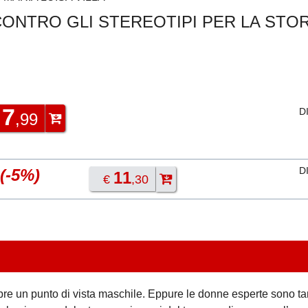
ONTRO GLI STEREOTIPI PER LA STOR
7
D
€
,99
D
(-5%)
11
€
,30
pre un punto di vista maschile. Eppure le donne esperte sono ta