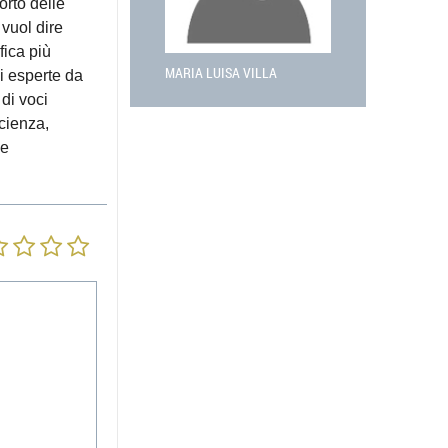
orto delle
 vuol dire
fica più
MARIA LUISA VILLA
i esperte da
di voci
Scienza,
le