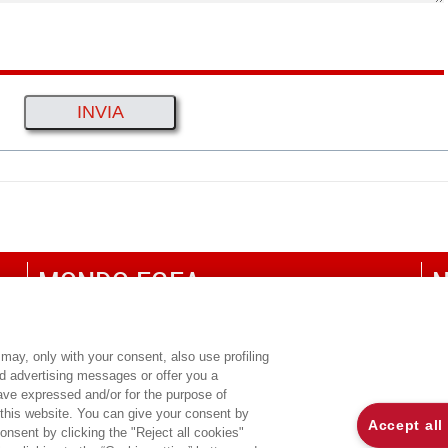
MONDO EGEA
N
UNIVERSITÀ BOCCONI
P
SDA BOCCONI SCHOOL OF MANAGEMENT
C
may, only with your consent, also use profiling
ed advertising messages or offer you a
CO
have expressed and/or for the purpose of
 this website. You can give your consent by
Accept all
onsent by clicking the "Reject all cookies"