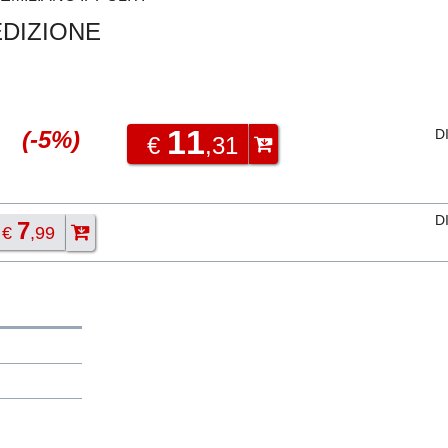
 EDIZIONE
11
(-5%)
D
€
,31
D
7
€
,99