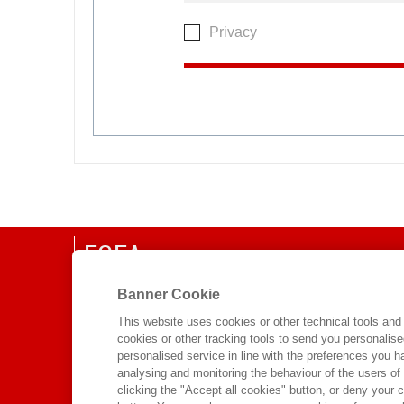
Privacy
EGEA
CHI SIAMO
Banner Cookie
COMITATO SCIENTIFICO
This website uses cookies or other technical tools and 
cookies or other tracking tools to send you personalis
CODICE ETICO
personalised service in line with the preferences you 
WHISTLEBLOWING
analysing and monitoring the behaviour of the users of
clicking the "Accept all cookies" button, or deny your c
CONTATTI