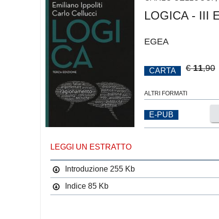
LOGICA - III
EGEA
€
11
,90
CARTA
ALTRI FORMATI
E-PUB
LEGGI UN ESTRATTO
Introduzione
255 Kb
Indice
85 Kb