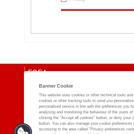
EGEA
CHI SIAMO
Banner Cookie
COMITATO SCIENTIFICO
This website uses cookies or other technical tools and 
cookies or other tracking tools to send you personalis
CODICE ETICO
personalised service in line with the preferences you 
WHISTLEBLOWING
analysing and monitoring the behaviour of the users of
clicking the "Accept all cookies" button, or deny your c
CONTATTI
button. You can also manage your cookie preferences by
DISTRIBUZIONE
accessing to the area called "Privacy preferences cente