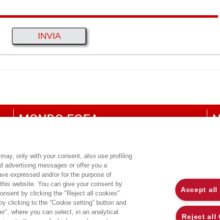
MONDO EGEA
N
UNIVERSITÀ BOCCONI
P
SDA BOCCONI SCHOOL OF MANAGEMENT
C
may, only with your consent, also use profiling
ed advertising messages or offer you a
CO
have expressed and/or for the purpose of
 this website. You can give your consent by
Accept all
onsent by clicking the "Reject all cookies"
 clicking to the “Cookie setting” button and
r", where you can select, in an analytical
Reject all