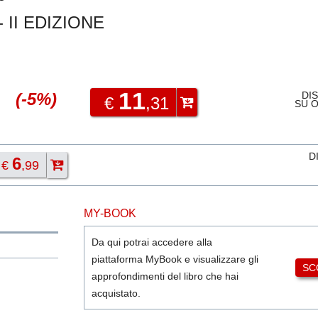
 II EDIZIONE
11
(-5%)
DI
€
,31
SU 
D
6
€
,99
MY-BOOK
Da qui potrai accedere alla
piattaforma MyBook e visualizzare gli
SC
approfondimenti del libro che hai
acquistato.