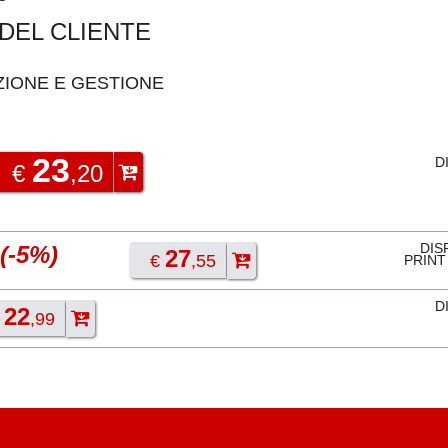
 DEL CLIENTE
ZIONE E GESTIONE
23
D
€
,20
DIS
(-5%)
27
€
,55
PRINT
D
22
€
,99