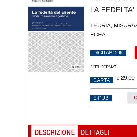
LA FEDELTA'
TEORIA, MISURA
EGEA
DIGITABOOK
ALTRI FORMATI
€
29
,00
CARTA
E-PUB
DESCRIZIONE
DETTAGLI