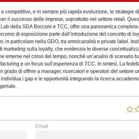
competitivo, e in sempre più rapida evoluzione, le strategie d
 per il successo delle imprese, soprattutto nel settore retail. Que
ail Lab della SDA Bocconi e TCC, offre una panoramica completa
ercorso di esposizione parte dall’introduzione del concetto di loy
er, in particolare nella GDO, tra omnicanalità e private label. Inoltr
i marketing sulla loyalty, che evidenzia le diverse concettualizz
he emerse nel corso del tempo, nonché un’analisi di scenario b
nufacturing e un focus sull’esperienza di TCC. In sintesi, La fedelt
 grado di offrire a manager, ricercatori e operatori del settore u
 individua i gap e le opportunità integrando la ricerca accademi
geriale.
Email