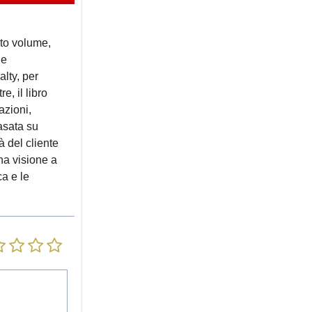
i
sto volume,
 e
alty, per
e, il libro
azioni,
asata su
à del cliente
na visione a
ca e le