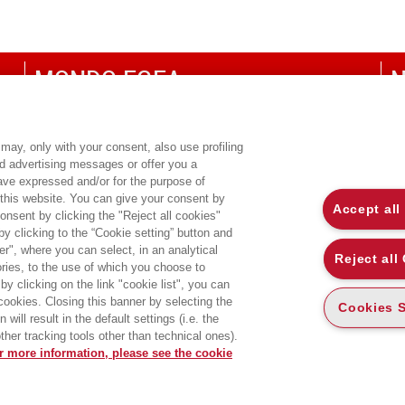
MONDO EGEA
N
UNIVERSITÀ BOCCONI
P
SDA BOCCONI SCHOOL OF MANAGEMENT
C
may, only with your consent, also use profiling
ed advertising messages or offer you a
CO
have expressed and/or for the purpose of
 this website. You can give your consent by
Accept all
onsent by clicking the "Reject all cookies"
 clicking to the “Cookie setting” button and
r", where you can select, in an analytical
Reject all
ies, to the use of which you choose to
by clicking on the link "cookie list", you can
 cookies. Closing this banner by selecting the
Cookies S
will result in the default settings (i.e. the
ther tracking tools other than technical ones).
r more information, please see the cookie