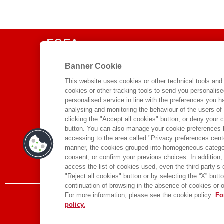
EGEA
CHI SIAMO
Banner Cookie
COMITATO SCIENTIFICO
This website uses cookies or other technical tools and 
cookies or other tracking tools to send you personalis
CODICE ETICO
personalised service in line with the preferences you 
WHISTLEBLOWING
analysing and monitoring the behaviour of the users of
clicking the "Accept all cookies" button, or deny your c
CONTATTI
button. You can also manage your cookie preferences by
DISTRIBUZIONE
accessing to the area called "Privacy preferences cente
manner, the cookies grouped into homogeneous categor
PRESTITO DIGITALE
consent, or confirm your previous choices. In addition, 
access the list of cookies used, even the third party’s
"Reject all cookies" button or by selecting the “X” button 
continuation of browsing in the absence of cookies or o
For more information, please see the cookie policy.
Fo
policy.