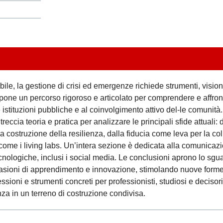
e, la gestione di crisi ed emergenze richiede strumenti, visioni
pone un percorso rigoroso e articolato per comprendere e affron
e istituzioni pubbliche e al coinvolgimento attivo del-le comunità.
ntreccia teoria e pratica per analizzare le principali sfide attuali: 
a costruzione della resilienza, dalla fiducia come leva per la c
i come i living labs. Un’intera sezione è dedicata alla comunicaz
cnologiche, inclusi i social media. Le conclusioni aprono lo sgua
asioni di apprendimento e innovazione, stimolando nuove forme
ssioni e strumenti concreti per professionisti, studiosi e decisor
nza in un terreno di costruzione condivisa.