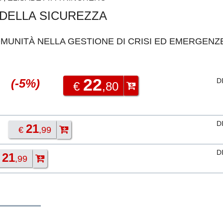
 DELLA SICUREZZA
COMUNITÀ NELLA GESTIONE DI CRISI ED EMERGENZ
22
(-5%)
D
€
,80
D
21
€
,99
D
21
€
,99