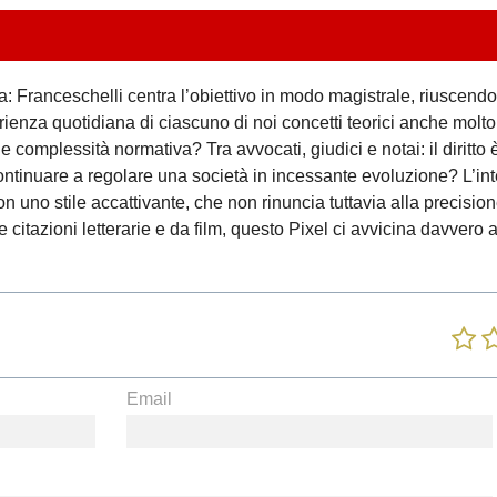
a: Franceschelli centra l’obiettivo in modo magistrale, riuscendo
ienza quotidiana di ciascuno di noi concetti teorici anche molt
e complessità normativa? Tra avvocati, giudici e notai: il diritto 
inuare a regolare una società in incessante evoluzione? L’int
on uno stile accattivante, che non rinuncia tuttavia alla precisio
e citazioni letterarie e da film, questo Pixel ci avvicina davvero 
.
Email