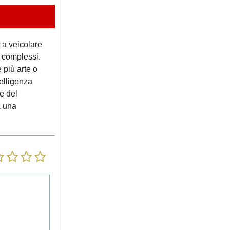
 a veicolare
o complessi.
è più arte o
elligenza
ne del
a una