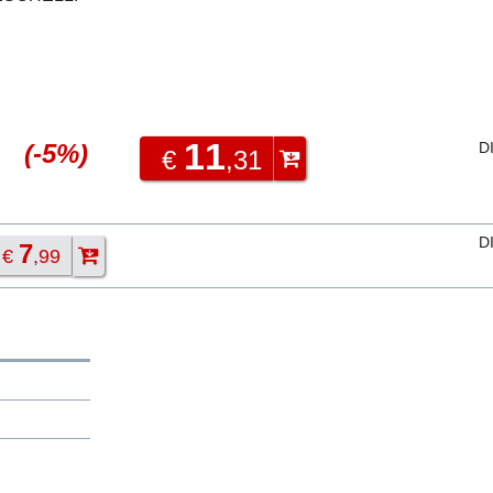
11
(-5%)
D
€
,31
D
7
€
,99