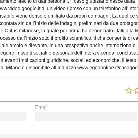
tamento illecito di dati personali. Il caso giudiziario nasce dalla
ww.video.google.it di un video ripreso con un telefonino all’inte
isabile viene deriso e umiliato dai propri compagni. La duplice
contata sin dall’inizio delle indagini preliminari da due protagon
Onlus milanese, la quale per prima ha denunciato i fatti alla M
rocesso dall’inizio sotto il profilo scientifico, il che consente di c
ale ampio e rilevante, in una prospettiva anche internazionale.
 di seguire i risvolti sociali e personali dell’intera vicenda, conclus
rilevanti implicazioni giuridiche, sociali ed economiche. Il testo 
di Milano è disponibile all’indirizzo www.egeaonline.it/casogo
Email