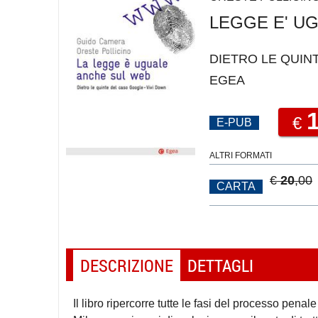
LEGGE E' UG
DIETRO LE QUIN
EGEA
€
E-PUB
ALTRI FORMATI
€
20
,00
CARTA
DESCRIZIONE
DETTAGLI
Il libro ripercorre tutte le fasi del processo penal