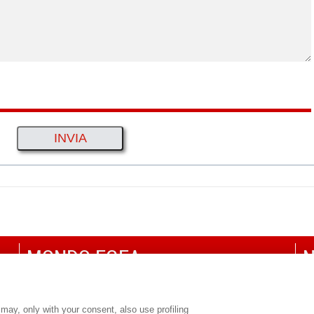
MONDO EGEA
N
UNIVERSITÀ BOCCONI
P
SDA BOCCONI SCHOOL OF MANAGEMENT
C
may, only with your consent, also use profiling