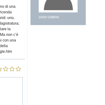
rno di una
 vicenda
GUIDO CAMERA
isti: uno,
agistratura;
alare la
 Ma non c’è
asi con una
della
ogle.htm