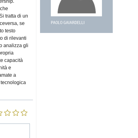
ership.
iche
 tratta di un
PAOLO GAIARDELLI
iceversa, se
o testo
 di rilevanti
to analizza gli
propria
te capacità
nità e
iamate a
e tecnologica