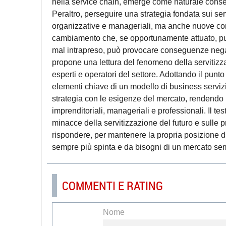
nella service chain, emerge come naturale conse
Peraltro, perseguire una strategia fondata sui ser
organizzative e manageriali, ma anche nuove com
cambiamento che, se opportunamente attuato, può 
mal intrapreso, può provocare conseguenze negat
propone una lettura del fenomeno della servitizza
esperti e operatori del settore. Adottando il punto di
elementi chiave di un modello di business servizi
strategia con le esigenze del mercato, rendendo l
imprenditoriali, manageriali e professionali. Il tes
minacce della servitizzazione del futuro e sulle 
rispondere, per mantenere la propria posizione di
sempre più spinta e da bisogni di un mercato se
COMMENTI E RATING
Nome