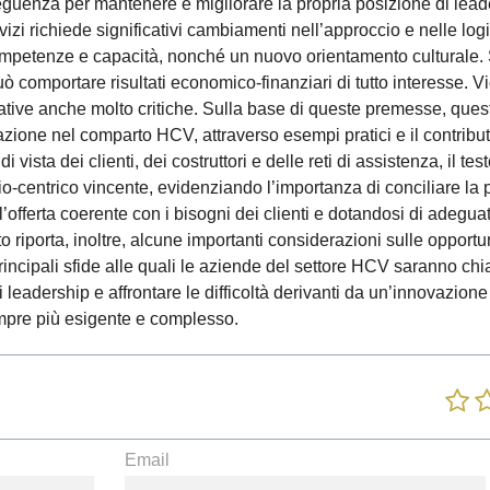
guenza per mantenere e migliorare la propria posizione di lead
vizi richiede significativi cambiamenti nell’approccio e nelle log
petenze e capacità, nonché un nuovo orientamento culturale. Si
comportare risultati economico-finanziari di tutto interesse. V
ive anche molto critiche. Sulla base di queste premesse, quest
zione nel comparto HCV, attraverso esempi pratici e il contributo
 vista dei clienti, dei costruttori e delle reti di assistenza, il tes
o-centrico vincente, evidenziando l’importanza di conciliare la 
’offerta coerente con i bisogni dei clienti e dotandosi di adegua
to riporta, inoltre, alcune importanti considerazioni sulle opportu
principali sfide alle quali le aziende del settore HCV saranno ch
 leadership e affrontare le difficoltà derivanti da un’innovazion
mpre più esigente e complesso.
Email