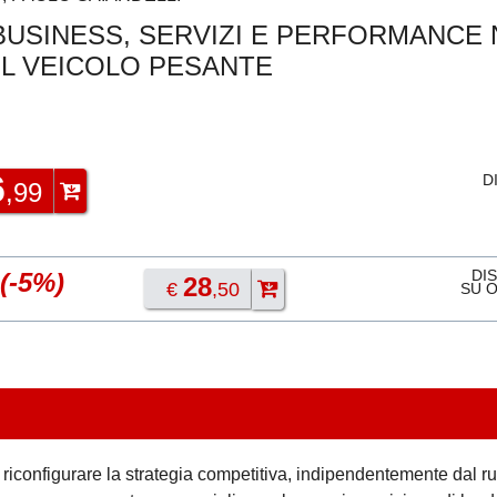
 BUSINESS, SERVIZI E PERFORMANCE 
L VEICOLO PESANTE
6
D
,99
DI
(-5%)
28
€
,50
SU 
i riconfigurare la strategia competitiva, indipendentemente dal ru