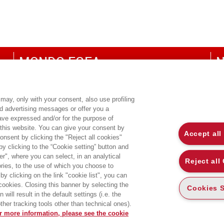
MONDO EGEA
N
UNIVERSITÀ BOCCONI
P
SDA BOCCONI SCHOOL OF MANAGEMENT
C
may, only with your consent, also use profiling
ed advertising messages or offer you a
CO
have expressed and/or for the purpose of
 this website. You can give your consent by
Accept all
onsent by clicking the "Reject all cookies"
 clicking to the “Cookie setting” button and
r", where you can select, in an analytical
Reject all
ies, to the use of which you choose to
by clicking on the link "cookie list", you can
 cookies. Closing this banner by selecting the
Cookies S
will result in the default settings (i.e. the
ther tracking tools other than technical ones).
r more information, please see the cookie