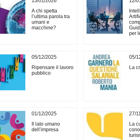
13/01/2026
12/0
A chi spetta
Intel
l’ultima parola tra
Artif
umani e
compe
macchine?
Guid
per 
05/12/2025
05/1
Ripensare il lavoro
La cr
pubblico
01/12/2025
27/1
Il lato umano
La cu
dell'impresa
cono
turis