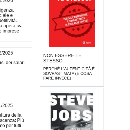
1/2026
ligenza
iciale e
titività.
a operativa
le imprese
2/2025
NON ESSERE TE
STESSO
isi dei salari
PERCHÉ L'AUTENTICITÀ È
SOVRASTIMATA (E COSA
FARE INVECE)
1/2025
ltura della
scenza: Più
mo per tutti