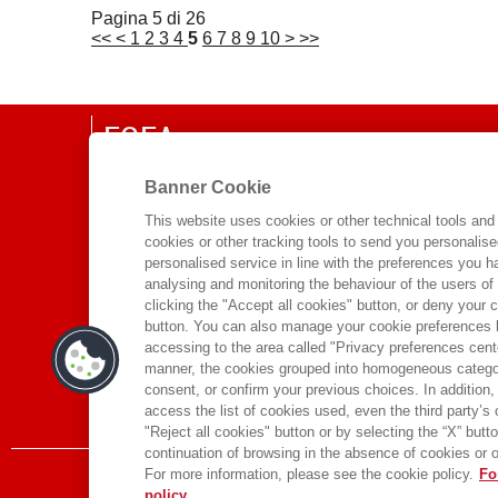
Pagina 5 di 26
<<
<
1
2
3
4
5
6
7
8
9
10
>
>>
EGEA
Banner Cookie
CHI SIAMO
COMITATO SCIENTIFICO
This website uses cookies or other technical tools and 
cookies or other tracking tools to send you personalis
CODICE ETICO
personalised service in line with the preferences you 
WHISTLEBLOWING
analysing and monitoring the behaviour of the users of
clicking the "Accept all cookies" button, or deny your c
CONTATTI
button. You can also manage your cookie preferences by
accessing to the area called "Privacy preferences cente
DISTRIBUZIONE
manner, the cookies grouped into homogeneous categor
PRESTITO DIGITALE
consent, or confirm your previous choices. In addition, 
access the list of cookies used, even the third party’s
"Reject all cookies" button or by selecting the “X” button 
continuation of browsing in the absence of cookies or o
For more information, please see the cookie policy.
Fo
policy.