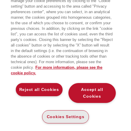
peculiari.
manage your cookie preferences by clicking to the “Cookie
Quello che comunque appare ineluttabile è l’evoluzione verso
setting” button and accessing to the area called "Privacy
un modello che tenga conto sia dell’aspetto fruizione (una
preferences center", where you can select, in an analytical
ricerca Aie, Cun, Crui di un paio di anni fa metteva in luce che
manner, the cookies grouped into homogeneous categories,
gli studenti universitari tendono a scegliere in base ai contenuti
to the use of which you choose to consent, or confirm your
e non al supporto) che dell’aspetto ideazione e scrittura.
previous choices. In addition, by clicking on the link "cookie
In un processo di ridefinizione di ruoli e di produzione di valore,
list", you can access the list of cookies used, even the third
l’investimento in innovazione e servizio appaiono cruciali,
party’s cookies. Closing this banner by selecting the "Reject
permettendo una differenziazione di offerta e veicolazione
all cookies" button or by selecting the “X” button will result
(carta, carta/digitale, integrazioni multimediali, esercitazioni,
in the default settings (i.e. the continuation of browsing in
customizzazioni etc.) di contenuti, la cui efficacia, qualità e
the absence of cookies or other tracking tools other than
spessore culturale rimangano però la priorità assoluta.
technical ones). For more information, please see the
cookie policy.
For more information, please see the
In questa direzione Egea ha sviluppato
Digitabook
, una
cookie policy.
piattaforma
virtuale e un
nuovo formato digitale
a
disposizione di docenti e studenti.
Reject all Cookies
Accept all
Cookies
SERVIZI PER I DOCENTI
Cookies Settings
Per qualsiasi informazione, siamo a sua disposizione:
universita@egeaonline.com
- tel. +39 02 5836 3422