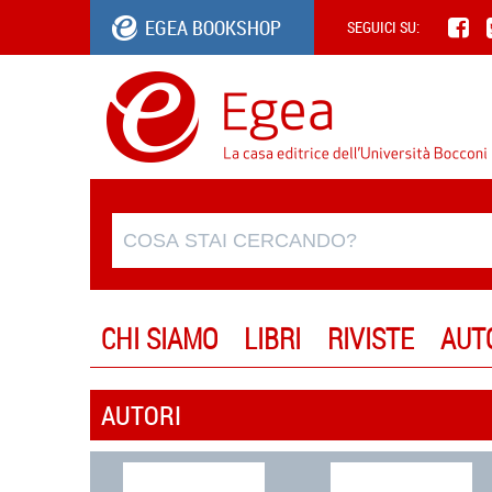
EGEA BOOKSHOP
SEGUICI SU:
CHI SIAMO
LIBRI
RIVISTE
AUT
AUTORI