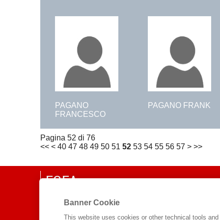
PAGANO
PAGANO FRANK
FRANCESCO
Pagina 52 di 76
<<
<
40
47
48
49
50
51
52
53
54
55
56
57
>
>>
EGEA
CHI SIAMO
Banner Cookie
COMITATO SCIENTIFICO
This website uses cookies or other technical tools and 