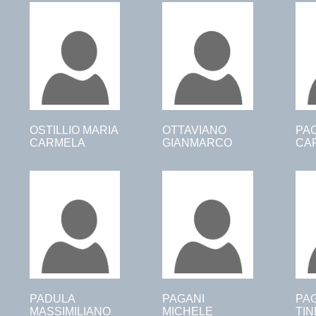
OSTILLIO MARIA
OTTAVIANO
PA
CARMELA
GIANMARCO
CA
PADULA
PAGANI
PAG
MASSIMILIANO
MICHELE
TI