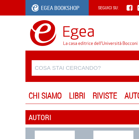
EGEA BOOKSHOP
SEGUICI SU:
CHI SIAMO
LIBRI
RIVISTE
AUT
AUTORI