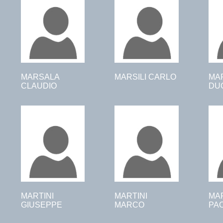
MARSALA
MARSILI CARLO
MA
CLAUDIO
DU
MARTINI
MARTINI
MA
GIUSEPPE
MARCO
PA