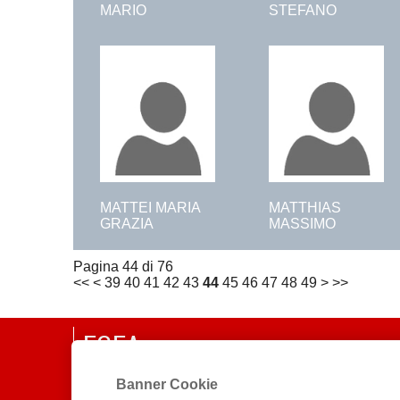
MARIO
STEFANO
MATTEI MARIA
MATTHIAS
GRAZIA
MASSIMO
Pagina 44 di 76
<<
<
39
40
41
42
43
44
45
46
47
48
49
>
>>
EGEA
CHI SIAMO
Banner Cookie