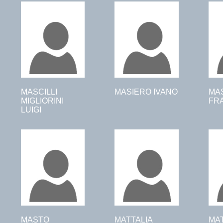
MASCILLI
MASIERO IVANO
MA
MIGLIORINI
FR
LUIGI
MASTO
MATTALIA
MA