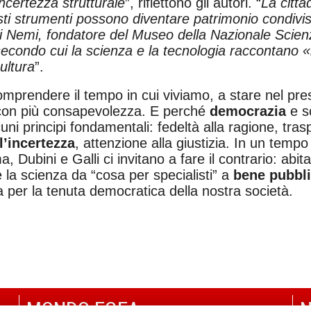
ncertezza strutturale
”, riflettono gli autori. “
La citta
esti strumenti possono diventare patrimonio condivi
di Nemi, fondatore del Museo della Nazionale Scien
econdo cui la scienza e la tecnologia raccontano «i
ultura
”.
omprendere il tempo in cui viviamo, a stare nel pr
o con più consapevolezza. E perché
democrazia
e s
i principi fondamentali: fedeltà alla ragione, tra
l’incertezza
, attenzione alla giustizia. In un tempo 
, Dubini e Galli ci invitano a fare il contrario: abita
 la scienza da “cosa per specialisti” a
bene pubbl
a per la tenuta democratica della nostra società.
MONDO EGEA
N