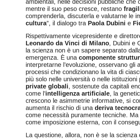
ambientali, nelle decisioni pubbliche che 
mentre il suo peso cresce, restano
fragi
comprenderla, discuterla e valutarne le i
cultura
”, il dialogo tra
Paola Dubini
e
Fi
Rispettivamente vicepresidente e diretto
Leonardo da Vinci di Milano
, Dubini e G
la scienza non è un sapere separato dalla
emergenza. È una
componente struttur
interpretarne l’evoluzione, osservano gli a
processi che condizionano la vita di cias
più solo nelle università o nelle istituzi
private globali
, sostenute da capitali eno
come l’
intelligenza artificiale
, la geneti
crescono le asimmetrie informative, si compl
aumenta il rischio di una
deriva tecnocra
come necessità puramente tecniche. Ma 
come imposizione esterna, con il consegue
La questione, allora, non è se la scienza