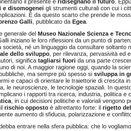
orientano il presente e
ridisegnano il futuro
. Eppu
li e disomogenei
gli strumenti culturali con cui i ci
mplicazioni. È da questo scarto che prende le moss
orenzo Galli
, pubblicato da
Egea
.
re generale del
Museo Nazionale Scienza e Tecno
alli iniziano le loro riflessioni da un punto di parte
 società, né un linguaggio da consultare soltanto 
ale dello sviluppo
, per rilevanza, pervasività ed e
utori, significa
tagliarsi fuori
da una parte cresce
cuno di noi. A maggior ragione oggi, quando la scie
oni pubbliche, ma sempre più spesso si
sviluppa in 
rmi e capaci di orientare le traiettorie di crescita i
ca, le neuroscienze, le tecnologie spaziali. In quest
icano i rapporti tra ricerca, industria, politica e ci
tica
, in cui decisioni politiche e valoriali vengono 
il
rischio opposto
è altrettanto forte: il
rigetto de
nte aumento di sfiducia, polarizzazione e conflitto
 debba entrare nella sfera pubblica: che lo vogliam