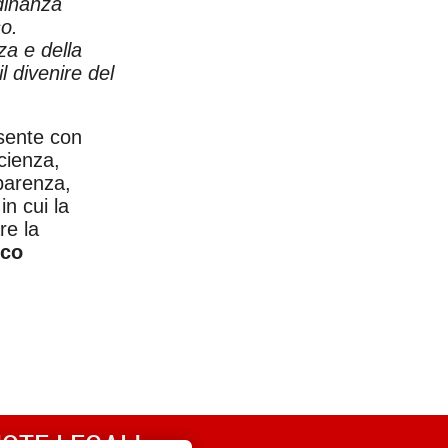
dinanza
so.
za e della
l divenire del
esente con
cienza,
sparenza,
in cui la
re la
ico
OTE LEGALI