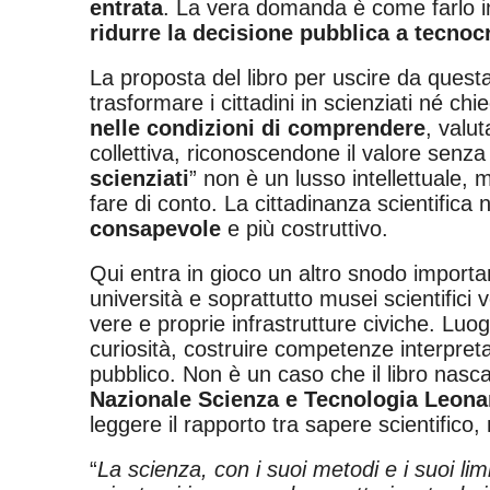
entrata
. La vera domanda è come farlo i
ridurre la decisione pubblica a tecnoc
La proposta del libro per uscire da questa
trasformare i cittadini in scienziati né ch
nelle condizioni di comprendere
, valu
collettiva, riconoscendone il valore senza 
scienziati
” non è un lusso intellettuale,
fare di conto. La cittadinanza scientifica 
consapevole
e più costruttivo.
Qui entra in gioco un altro snodo importan
università e soprattutto musei scientifici
vere e proprie infrastrutture civiche. Luo
curiosità, costruire competenze interpretat
pubblico. Non è un caso che il libro nasc
Nazionale Scienza e Tecnologia Leonar
leggere il rapporto tra sapere scientifico
“
La scienza, con i suoi metodi e i suoi limi