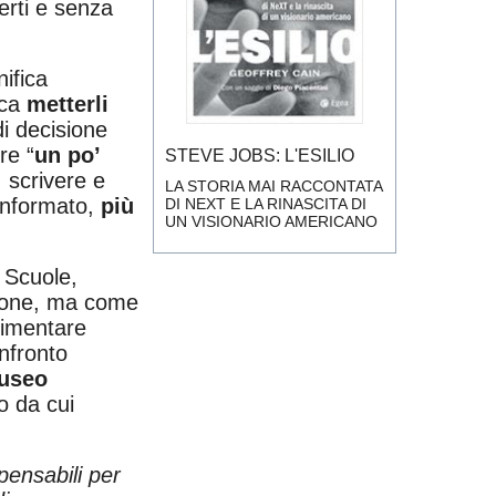
erti e senza
nifica
ica
metterli
di decisione
re “
un po’
STEVE JOBS: L'ESILIO
, scrivere e
LA STORIA MAI RACCONTATA
 informato,
più
DI NEXT E LA RINASCITA DI
UN VISIONARIO AMERICANO
. Scuole,
azione, ma come
limentare
onfronto
useo
to da cui
spensabili per