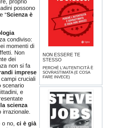
re, proprio
ttadini possono
e “
Scienza è
logia
nza condiviso:
nei momenti di
ffetti. Non
NON ESSERE TE
nte dei
STESSO
nza non si fa
PERCHÉ L'AUTENTICITÀ È
grandi imprese
SOVRASTIMATA (E COSA
FARE INVECE)
n campi cruciali
o scenario
ttadini, e
presentate
lla scienza
 irrazionale.
o o no,
ci è già