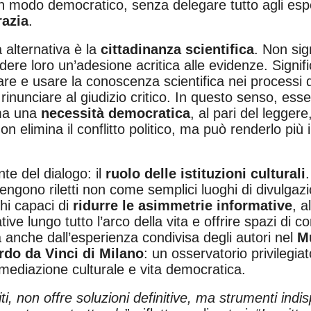
n modo democratico, senza delegare tutto agli esp
razia
.
 alternativa è la
cittadinanza scientifica
. Non sig
iedere loro un’adesione acritica alle evidenze. Signif
tare e usare la conoscenza scientifica nei processi 
rinunciare al giudizio critico. In questo senso, esse
 ma una
necessità democratica
, al pari del leggere
non elimina il conflitto politico, ma può renderlo più
te del dialogo: il
ruolo delle istituzioni culturali
 vengono riletti non come semplici luoghi di divulg
ghi capaci di
ridurre le asimmetrie informative
, a
ive lungo tutto l’arco della vita e offrire spazi di c
a anche dall’esperienza condivisa degli autori nel
M
do da Vinci di Milano
: un osservatorio privilegia
, mediazione culturale e vita democratica.
ti, non offre soluzioni definitive, ma strumenti indi