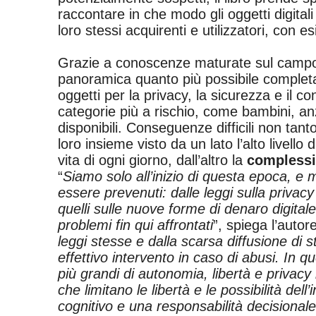
raccontare in che modo gli oggetti digita
loro stessi acquirenti e utilizzatori, con esi
Grazie a conoscenze maturate sul campo e
panoramica quanto più possibile completa
oggetti per la privacy, la sicurezza e il co
categorie più a rischio, come bambini, anz
disponibili. Conseguenze difficili non ta
loro insieme visto da un lato l’alto livello
vita di ogni giorno, dall’altro la
complessit
“
Siamo solo all’inizio di questa epoca, e mo
essere prevenuti: dalle leggi sulla privacy
quelli sulle nuove forme di denaro digital
problemi fin qui affrontati
”, spiega l’autor
leggi stesse e dalla scarsa diffusione di s
effettivo intervento in caso di abusi. In
più grandi di autonomia, libertà e privacy 
che limitano le libertà e le possibilità dell
cognitivo e una responsabilità decisionale 