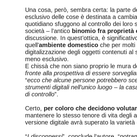
Una cosa, però, sembra certa: la parte d
esclusivo delle cose è destinata a cambi
quotidiano sfuggono al controllo dei loro st
società – l’antico
binomio fra proprietà e
discussione. In quest’ottica, è significativo
quell’
ambiente domestico
che per molti 
digitalizzazione degli oggetti contenuti a
meno esclusivo.
E chissà che non siano proprio le mura d
fronte alla prospettiva di essere sorvegli
“
ecco che alcune persone potrebbero sceg
strumenti digitali nell’unico luogo – la 
di controllo
”.
Certo,
per coloro che decidono voluta
mantenere lo stesso tenore di vita degli al
versione digitale avrà superato la varietà
“
I disconnessi
”, conclude l’autore, “
potran