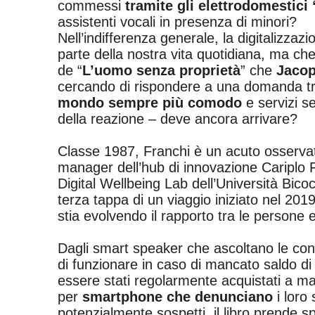
commessi
tramite gli elettrodomestici
assistenti vocali in presenza di minori?
Nell’indifferenza generale, la digitalizza
parte della nostra vita quotidiana, ma che
de “
L’uomo senza proprietà
” che
Jacop
cercando di rispondere a una domanda tr
mondo sempre più comodo
e servizi s
della reazione – deve ancora arrivare?
Classe 1987, Franchi è un acuto osserva
manager dell’hub di innovazione Cariplo 
Digital Wellbeing Lab dell’Università Bi
terza tappa di un viaggio iniziato nel 201
stia evolvendo il rapporto tra le persone 
Dagli smart speaker che ascoltano le con
di funzionare in caso di mancato saldo d
essere stati regolarmente acquistati a 
per
smartphone che denunciano
i loro 
potenzialmente sospetti, il libro prende s