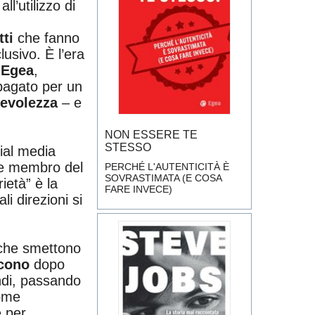
ll’utilizzo di
tti
che fanno
usivo. È l’era
a
Egea
,
pagato per un
evolezza
– e
NON ESSERE TE
STESSO
ial media
 e membro del
PERCHÉ L'AUTENTICITÀ È
SOVRASTIMATA (E COSA
ietà” è la
FARE INVECE)
i direzioni si
 che smettono
scono
dopo
ndi, passando
come
e per