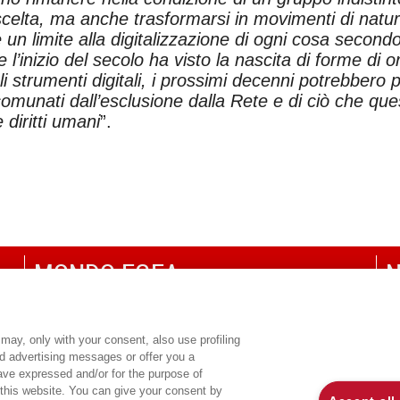
ta, ma anche trasformarsi in movimenti di natura
e un limite alla digitalizzazione di ogni cosa secondo
’inizio del secolo ha visto la nascita di forme di 
 strumenti digitali, i prossimi decenni potrebbero p
omunati dall’esclusione dalla Rete e di ciò che que
 diritti umani
”.
MONDO EGEA
N
UNIVERSITÀ BOCCONI
P
SDA BOCCONI SCHOOL OF MANAGEMENT
C
may, only with your consent, also use profiling
ed advertising messages or offer you a
CO
have expressed and/or for the purpose of
 this website. You can give your consent by