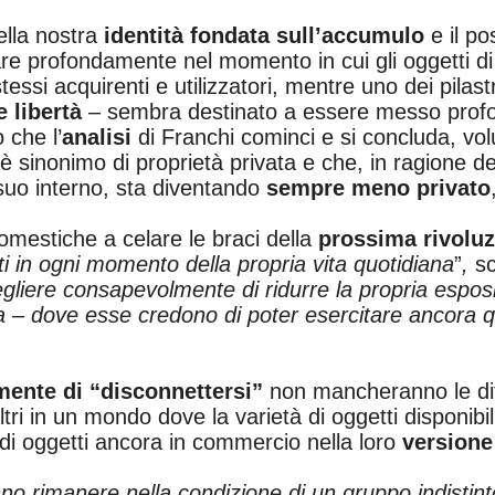
ella nostra
identità fondata sull’accumulo
e il p
are profondamente nel momento in cui gli oggetti d
essi acquirenti e utilizzatori, mentre uno dei pilastr
 libertà
– sembra destinato a essere messo prof
 che l’
analisi
di Franchi cominci e si concluda, vo
è sinonimo di proprietà privata e che, in ragione de
l suo interno, sta diventando
sempre meno privato
omestiche a celare le braci della
prossima rivolu
ati in ogni momento della propria vita quotidiana
”
,
sc
liere consapevolmente di ridurre la propria esposi
casa – dove esse credono di poter esercitare ancora
mente di “disconnettersi”
non mancheranno le diff
tri in un mondo dove la varietà di oggetti disponibili
 di oggetti ancora in commercio nella loro
versione
no rimanere nella condizione di un gruppo indistinto