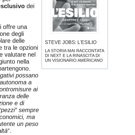
esclusivo
dei
 offre una
one degli
lare delle
STEVE JOBS: L'ESILIO
 tra le opzioni
LA STORIA MAI RACCONTATA
e valutare nel
DI NEXT E LA RINASCITA DI
UN VISIONARIO AMERICANO
giunto nella
partengono.
negativi possano
da autonoma a
contromisure ai
ranza delle
zione e di
 “pezzi” sempre
 economici, ma
o utente un peso
ltà
”.