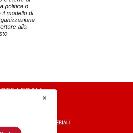
 politica o
 il modello di
organizzazione
ortare alla
sto
OTE LEGALI
RIVACY
OOKIE POLICY
DICE DI UTILIZZO DEI MATERIALI