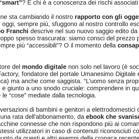
 “smart”
? E chi è a conoscenza dei rischi associati a
zione sta cambiando il nostro
rapporto con gli ogge
 oggi, sempre più, sfuggono al nostro controllo escl
o Franchi
descrive nel suo nuovo saggio edito d
oppo spesso trascurata: siamo consci del prezzo 
empre più “accessibili”? O il momento della
consap
tore del
mondo digitale
non solo nel lavoro (è soc
Factory, fondatore del portale Umanesimo Digitale
cocca) ma anche come saggista. “L’uomo senza propr
9 e giunto a uno snodo cruciale: comprendere in qual
e le “cose” mediate dalla tecnologia.
versazioni di bambini e genitori a elettrodomestici
i una rata dell’abbonamento, da
ebook che svani
macchine connesse che non rispondono più ai coma
stessi utilizzatori in caso di contenuti riconosciuti 
punto da questi e altri esempi della cronaca recent