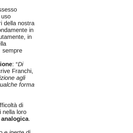
ossesso
i uso
i della nostra
ondamente in
lutamente, in
lla
, sempre
zione
: “
Di
rive Franchi,
zione agli
 qualche forma
icoltà di
 nella loro
 analogica
.
 e inerte di