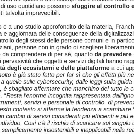
li di uso quotidiano possono
sfuggire al controllo 
ti talvolta imprevedibili.
 a uno studio approfondito della materia, Franchi
 e aggiornata delle conseguenze della digitalizzazi
ntrollo degli stessi delle persone comuni e in partico
iani, persone non in grado di scegliere liberamente
nto da comprendere di per sé, quanto
da prevedere
 di pervasività che oggetti e servizi digitali hanno rag
à degli ecosistemi e delle piattaforme
a cui ap
lto è già stato fatto per far sì che gli effetti più 
 a quelle sulle cybersecurity, dalle leggi sulla gui
e, è sbagliato affermare che manchino del tutto le 
e
.
“
Resta l’enorme incognita rappresentata dall’igno
trumenti, servizi e personale di controllo, di preven
 questo contesto si afferma la tendenza a scambiare
in cambio di servizi considerati più efficienti e più
’individuo. Così c’è il rischio di scaricare sul singol
semplicemente insostenibili e inapplicabili nella rea