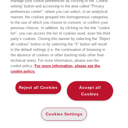
manage your cookie preferences by clicking to the “Cookie
setting” button and accessing to the area called "Privacy
Viviamo tempi complessi: nel libro "L'avvenire della memoria",
preferences center", where you can select, in an analytical
manner, the cookies grouped into homogeneous categories,
Antonio Calabrò ci invita a riflettere sulla nostra concezione di
to the use of which you choose to consent, or confirm your
progresso per superare le crisi e costruire migliori equilibri
previous choices. In addition, by clicking on the link "cookie
politici, civili, sociali ed economici. Partendo da quell’umanesimo
list", you can access the list of cookies used, even the third
industriale al centro della storia del nostro Paese
party’s cookies. Closing this banner by selecting the "Reject
all cookies" button or by selecting the “X” button will result
Dalla recessione alla pandemia, dal cambiamento climatico agli
in the default settings (i.e. the continuation of browsing in
the absence of cookies or other tracking tools other than
squilibri geopolitici, con i venti di guerra arrivati a spirare nel cuore
technical ones). For more information, please see the
dell’Europa. Viviamo
tempi difficili
che almeno una volta ci hanno
cookie policy.
For more information, please see the
portati a domandarci: dove stiamo andando? E, soprattutto, sarà
cookie policy.
possibile
invertire la rotta
? Gli eventi degli ultimi anni, infatti, spingono
con urgenza verso un
cambio di paradigma
della nostra concezione
di progresso, una svolta che appare sempre più necessaria per
Reject all Cookies
Accept all
progettare un futuro che si fondi davvero su
migliori equilibri
politici,
Cookies
civili, sociali ed economici. Un percorso complesso, a cui
Antonio
Calabrò
cerca di dare il proprio contributo con il libro “
L’avvenire
della memoria – Raccontare l’impresa per stimolare
Cookies Settings
l’innovazione
” (
Egea
, 2022), in cui l’ossimoro del titolo racchiude la
volontà di unire una necessaria
consapevolezza