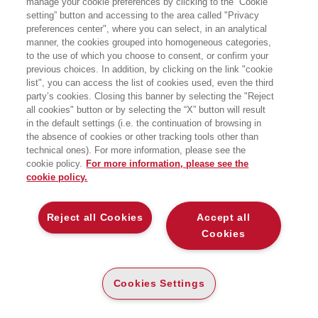
manage your cookie preferences by clicking to the “Cookie
setting” button and accessing to the area called "Privacy
Nel libro, “L’alfabeto della sostenibilità”, il
preferences center", where you can select, in an analytical
sociologo Francesco Morace e la giornalista
manner, the cookies grouped into homogeneous categories,
to the use of which you choose to consent, or confirm your
Marzia Tomasin raccontano la “partita a
previous choices. In addition, by clicking on the link "cookie
scacchi” che 26 imprese illuminate stanno
list", you can access the list of cookies used, even the third
giocando contro le crisi del nostro tempo. La
party’s cookies. Closing this banner by selecting the "Reject
posta in gioco? Il futuro del pianeta e di chi lo
all cookies" button or by selecting the “X” button will result
abita.
in the default settings (i.e. the continuation of browsing in
the absence of cookies or other tracking tools other than
technical ones). For more information, please see the
La sostenibilità
? È una partita a scacchi. In cui i pedoni – noi
cookie policy.
For more information, please see the
cittadini – giocano un ruolo fondamentale al fianco di istituzioni,
cookie policy.
governi e
aziende
. Sono proprio queste ultime, però, le vere
protagoniste di una scacchiera in subbuglio tra le
tante
crisi
che agitano il nostro tempo. Nel saggio
Reject all Cookies
Accept all
“
L’
alfabeto
della sostenibilità
”, il sociologo
Francesco
Cookies
Morace
e la giornalista
Marzia Tomasin
ci raccontano “
26
modi per essere sostenibili
” grazie ad altrettante storie di
imprese che hanno saputo tracciare – o reinventare – una
strada che sia in grado di “
reggere
” il futuro del nostro Pianeta.
Cookies Settings
Solo trent’anni fa la sostenibilità si sovrapponeva
all’ecologismo militante e indicava una nicchia di sostenitori