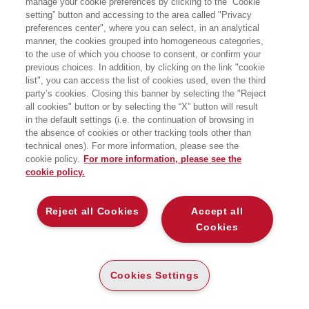
manage your cookie preferences by clicking to the “Cookie
setting” button and accessing to the area called "Privacy
La guida per una nuova professione con grandi margini di
preferences center", where you can select, in an analytical
manner, the cookies grouped into homogeneous categories,
crescita in Italia, che permetterebbe di affrontare al meglio le
to the use of which you choose to consent, or confirm your
sfide del futuro: dalla gestione della complessità a una migliore
previous choices. In addition, by clicking on the link "cookie
integrazione tra vita privata e lavoro.
list", you can access the list of cookies used, even the third
party’s cookies. Closing this banner by selecting the "Reject
Dal 2005 al 2019 l'occupazione totale in Europa è aumentata del 9%,
all cookies" button or by selecting the “X” button will result
ma la
popolazione manageriale si è ridotta del 20%
passando
in the default settings (i.e. the continuation of browsing in
dall'8% al 6% dei lavoratori attuali. La crisi Covid e le sue conseguenze
the absence of cookies or other tracking tools other than
sul mercato potrebbero però avere creato i presupposti per un rapido
technical ones). For more information, please see the
aumento dell’offerta di managerialità, non in senso tradizionale ma in
cookie policy.
For more information, please see the
una modalità che si potrebbe definire “frazionale”. Ne è convinto
cookie policy.
Andrea Pietrini
, che presenta nel suo saggio al grande pubblico
italiano un modello oggi conosciuto soprattutto all’estero e dagli addetti
ai lavori, illustrando come e perché i tempi siano maturi perché venga
abbracciato da un numero sempre maggiore di manager e imprese
Reject all Cookies
Accept all
tricolori.
Cookies
Le
Pmi
sono da sempre la spina dorsale dell’economia italiana,
eppure sono quasi
totalmente prive di competenze manageriali
.
Questa condizione può rappresentare un grave danno per la loro
Cookies Settings
stessa crescita se non, addirittura,
comprometterne la
sopravvivenza
. Le cause di questa situazione sono note: l’assunzione