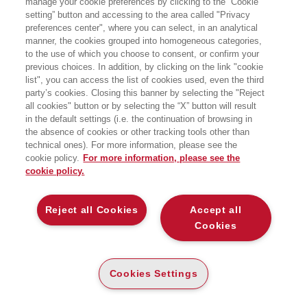
manage your cookie preferences by clicking to the “Cookie
setting” button and accessing to the area called "Privacy
Dopo il successo della prima edizione, il libro di Gianluca Santilli
preferences center", where you can select, in an analytical
manner, the cookies grouped into homogeneous categories,
e Pierangelo Soldavini torna in una nuova edizione aggiornata
to the use of which you choose to consent, or confirm your
per effettuare un check-up al mondo della bicicletta in Italia, alla
previous choices. In addition, by clicking on the link "cookie
luce delle conseguenze della pandemia. Rivelando grandi
list", you can access the list of cookies used, even the third
prospettive di crescita nel segno della sostenibilità
party’s cookies. Closing this banner by selecting the "Reject
all cookies" button or by selecting the “X” button will result
Il mondo
post-Covid
? Viaggerà (sempre di più) su due ruote. È
in the default settings (i.e. the continuation of browsing in
questa la convinzione di
Gianluca Santilli
e
Pierangelo Soldavini
,
the absence of cookies or other tracking tools other than
autori di “
Bikeconomy
”, saggio edito da
Egea
che dopo il successo
technical ones). For more information, please see the
della prima edizione torna in libreria in una nuova versione aggiornata
cookie policy.
For more information, please see the
per effettuare un check-up completo all’universo della bicicletta in Italia
cookie policy.
e non solo, alla luce delle
conseguenze
della pandemia
. Un evento
drammatico che secondo gli autori, tuttavia, può aprire
nuove
prospettive di crescita
per un comparto in cui il nostro Paese gioca
Reject all Cookies
Accept all
un ruolo da protagonista a livello internazionale, forte di un
Pib
(il
Prodotto interno bici) stimato in quasi
12 miliardi di euro
, grazie non
Cookies
solo alla produzione di mezzi, accessori e relativi materiali – tra i fiori
all’occhiello del Made in Italy – ma anche alla grande crescita del
cicloturismo, il cui giro d’affari è stato stimato da Legambiente in
7,6
miliardi
.
Cookies Settings
A 200 anni dalla sua nascita, la sfida che la bicicletta si trova davanti