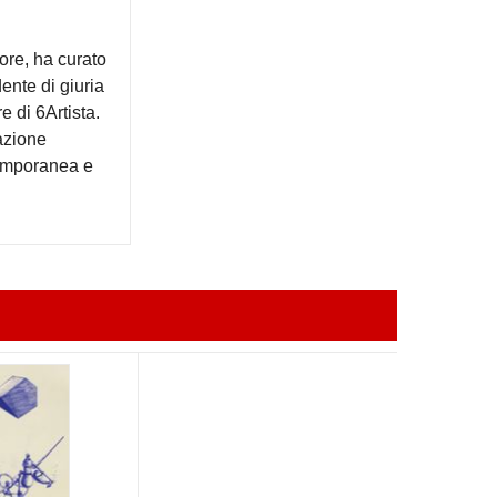
tore, ha curato
ente di giuria
e di 6Artista.
azione
temporanea e