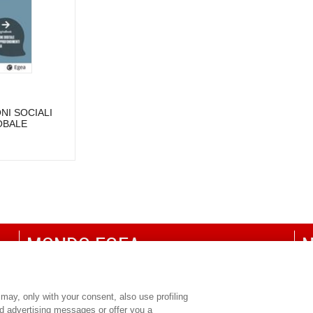
NI SOCIALI
OBALE
MONDO EGEA
N
UNIVERSITÀ BOCCONI
P
SDA BOCCONI SCHOOL OF MANAGEMENT
C
may, only with your consent, also use profiling
ed advertising messages or offer you a