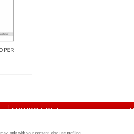
O PER
MONDO EGEA
N
UNIVERSITÀ BOCCONI
P
SDA BOCCONI SCHOOL OF MANAGEMENT
C
may, only with your consent, also use profiling