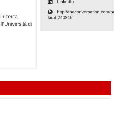
LinkedIn
http://theconversation.com/profiles/thierry
i ricerca
kirat-240918
ll’Università di