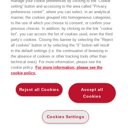
manage your cookie preferences by clicking to the “Cookie
sud della città, ha cominciato la sua
setting” button and accessing to the area called "Privacy
carriera come avvocato per i diritti
preferences center", where you can select, in an analytical
umani, prima di essere eletto in
Parlamento nel 2005. Ben presto
manner, the cookies grouped into homogeneous categories,
capisce che la sua vera vocazione è la
to the use of which you choose to consent, or confirm your
politica londinese. Eletto sindaco per la
previous choices. In addition, by clicking on the link "cookie
prima volta nel 2016, nel 2021 viene
list", you can access the list of cookies used, even the third
rieletto con il più alto numero di voti
party’s cookies. Closing this banner by selecting the "Reject
mai ottenuti da un sindaco in carica.
all cookies" button or by selecting the “X” button will result
È diventato un fervido sostenitore della
lotta contro l’inquinamento atmosferico
in the default settings (i.e. the continuation of browsing in
e il cambiamento climatico dopo aver
the absence of cookies or other tracking tools other than
sviluppato una forma di asma durante
technical ones). For more information, please see the
gli allenamenti per la Maratona di
cookie policy.
For more information, please see the
Londra del 2014. Da allora la
cookie policy.
sua missione è quella di rendere
Londra una città più verde. Oggi la
capitale britannica è
un’eccellenza internazionale grazie alle
Reject all Cookies
Accept all
sue politiche climatiche all’avanguardia,
Cookies
e Khan è presidente del C40, una rete
globale di quasi cento megalopoli
accomunate dall’ambizione di
combattere il cambiamento climatico.
Vive ancora a Tooting, che secondo lui
Cookies Settings
è l’angolo migliore della migliore città
del mondo.