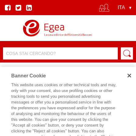
Banner Cookie
This website uses cookies or other technical tools and may,
only with your consent, also use profiling cookies or other
tracking tools to send you personalised advertising
messages or offer you a personalised service in line with
SCHEDA AUTORE
the preferences you have expressed and/or for the purpose
of analysing and monitoring the behaviour of the users of
SADIQ KHAN
this website. You can give your consent by clicking the
"Accept all cookies" button, or deny your consent by
Sadiq Khan è il sindaco di Londra. Nato
clicking the "Reject all cookies" button. You can also
e cresciuto a Tooting, un quartiere nel