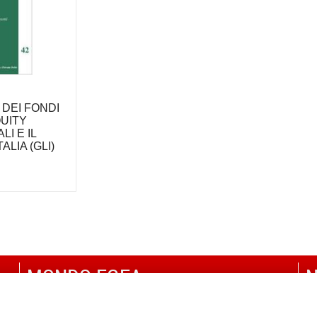
 DEI FONDI
QUITY
I E IL
ALIA (GLI)
MONDO EGEA
N
UNIVERSITÀ BOCCONI
P