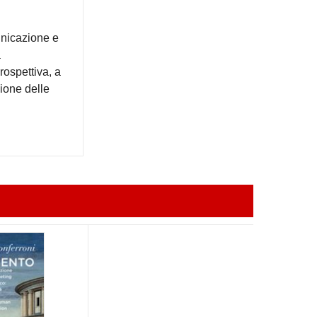
unicazione e
a
rospettiva, a
zione delle