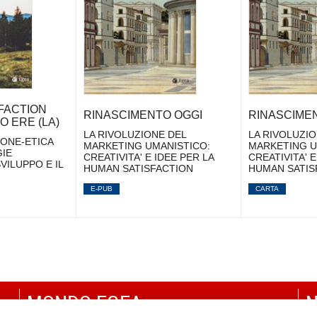
FACTION
RINASCIMENTO OGGI
RINASCIME
O ERE (LA)
LA RIVOLUZIONE DEL
LA RIVOLUZIO
ONE-ETICA
MARKETING UMANISTICO:
MARKETING U
GIE
CREATIVITA' E IDEE PER LA
CREATIVITA' E
VILUPPO E IL
HUMAN SATISFACTION
HUMAN SATIS
E-PUB
CARTA
MONDO EGEA
N