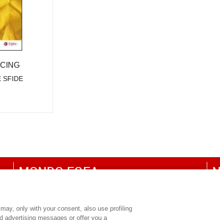
CING
 SFIDE
MONDO EGEA
N
UNIVERSITÀ BOCCONI
P
SDA BOCCONI SCHOOL OF MANAGEMENT
C
may, only with your consent, also use profiling
ed advertising messages or offer you a