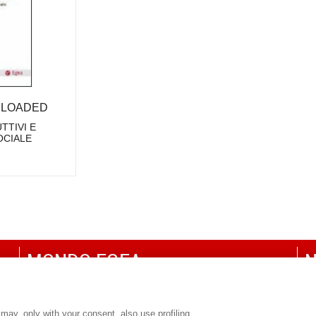
ELOADED
TTIVI E
OCIALE
MONDO EGEA
N
UNIVERSITÀ BOCCONI
P
SDA BOCCONI SCHOOL OF MANAGEMENT
C
may, only with your consent, also use profiling