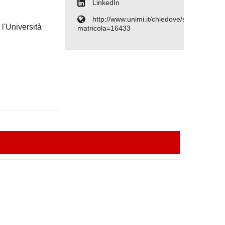
LinkedIn
http://www.unimi.it/chiedove/schedaPers
l'Università
matricola=16433