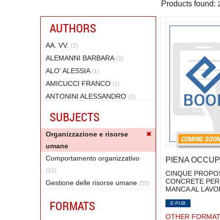
Products found:
AUTHORS
AA. VV.
(2)
ALEMANNI BARBARA
(3)
ALO' ALESSIA
(1)
AMICUCCI FRANCO
(1)
ANTONINI ALESSANDRO
(2)
ASTROLOGO DUNIA
(2)
SUBJECTS
ATTANA' ANDREA
(2)
Organizzazione e risorse
BAGNATO GABRIELLA
(2)
COMING SOO
umane
BAGNOLI LUISA
(3)
Comportamento organizzativo
PIENA OCCUP
BAIGUINI LUCA
(4)
(31)
BARRETT FRANK J.
CINQUE PROPO
(2)
CONCRETE PER
Gestione delle risorse umane
(50)
BARRY BRUCE
(2)
MANCA AL LAV
Leadership e soft skills
(51)
BARTOLONI ELEONORA
(2)
FORMATS
E-PUB
Sviluppo organizzativo
(26)
BARUFFALDI LAURA
(2)
OTHER FORMA