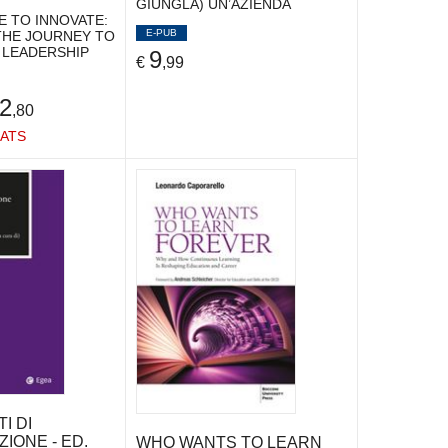
GIUNGLA) UN’AZIENDA
 TO INNOVATE:
E-PUB
THE JOURNEY TO
 LEADERSHIP
9
€
,99
2
,80
ATS
I DI
IONE - ED.
WHO WANTS TO LEARN