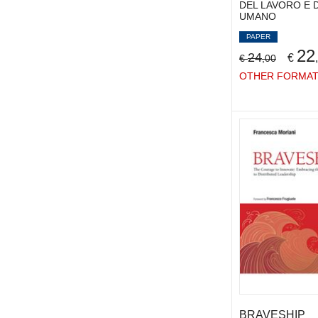
DEL LAVORO E 
GRANT ADAM
(2)
UMANO
GROSS DANIEL
(2)
PAPER
GUENZI PAOLO
(2)
22
24
€
€
,00
GUERCI MARCO
(2)
OTHER FORMA
GUIDA CIRO
(2)
HERLANT MARC
(1)
HINNA ALESSANDRO
(3)
IACCI PAOLO
(4)
JONES GARETH R.
(2)
KING MARISSA
(2)
LAISE DOMENICO
(1)
LAZAZZARA ALESSANDRA
(4)
LEONARDI ERIKA
(4)
LEVY E. PAUL
(2)
LEWICKI ROY
(2)
LIMONE FRANCESCO
(2)
LOMBARDI SARA
(2)
BRAVESHIP