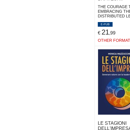
MAGNI FEDERICO
(3)
THE COURAGE T
MAGNI MASSIMO
(7)
EMBRACING TH
DISTRIBUTED L
MAGNONE RICCARDO
(2)
MAINIERI MARTA
E-PUB
(1)
21
MANNUCCI PIERVITTORIO
€
,99
(3)
MANZONI BEATRICE
OTHER FORMA
(5)
MAPELLI ADELE
(3)
MARCHIONI ILARIA
(2)
MARCHIONNI FEDERICA
(2)
MARGHERITA ALESSANDRO
(2)
MASIERO IVANO
(2)
MAURER DANIELA
(1)
MAZZUCCHELLI MONICA
(2)
MERCURIO RICCARDO
(2)
MESCHITTI VIVIANA
(2)
MINGHETTI MARCO
(2)
LE STAGIONI
MONTEDURO GIUSEPPE
(2)
DELL'IMPRES