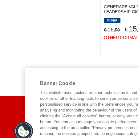
MONTEFUSCO ANDREA
(2)
GENERARE VAL
MORETTI GAIA
(2)
LEADERSHIP CI
MORIANI FRANCESCA
(4)
PAPER
NACAMULLI RAOUL C.D.
(4)
15
16
€
€
,50
NOTARNICOLA ELISABETTA
(1)
OTHER FORMA
PALMARINI NICOLA
(2)
PAOLINO CHIARA
(6)
PASS SHIMEON
(1)
PENNAROLA FERDINANDO
(2)
PEROBELLI ELEONORA
(1)
PETERSON DAN
(2)
Banner Cookie
PICOZZI MASSIMO
(2)
This website uses cookies or other technical tools and 
PIETRINI ANDREA
(2)
cookies or other tracking tools to send you personalis
ABOUT US
personalised service in line with the preferences you 
PILATI MASSIMO
(2)
analysing and monitoring the behaviour of the users of
PRUS IRYNA
(1)
clicking the "Accept all cookies" button, or deny your c
WHO WE ARE
PURICELLI MARINA
(2)
button. You can also manage your cookie preferences by
accessing to the area called "Privacy preferences cente
ETHICAL CODE
QUARATINO LUCA
(1)
manner, the cookies grouped into homogeneous categor
RABAIOTTI MICHELE
(1)