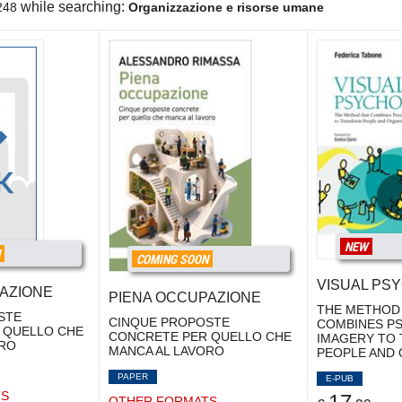
while searching:
248
Organizzazione e risorse umane
NEW
N
COMING SOON
VISUAL PS
AZIONE
PIENA OCCUPAZIONE
THE METHOD
STE
CINQUE PROPOSTE
COMBINES P
 QUELLO CHE
CONCRETE PER QUELLO CHE
IMAGERY TO
ORO
MANCA AL LAVORO
PEOPLE AND 
PAPER
E-PUB
TS
OTHER FORMATS