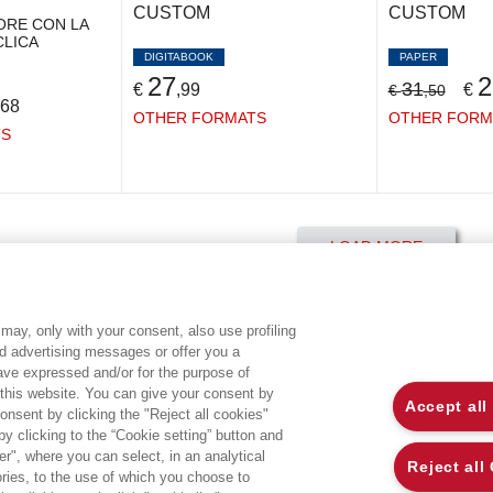
CUSTOM
CUSTOM
ORE CON LA
CLICA
DIGITABOOK
PAPER
27
2
31
€
,99
€
€
,50
,68
OTHER FORMATS
OTHER FORM
TS
LOAD MORE
may, only with your consent, also use profiling
ed advertising messages or offer you a
EGEA WORLD
L
have expressed and/or for the purpose of
 this website. You can give your consent by
Accept all
onsent by clicking the "Reject all cookies"
UNIVERSITÀ BOCCONI
P
 clicking to the “Cookie setting” button and
r", where you can select, in an analytical
SDA BOCCONI SCHOOL OF MANAGEMENT
C
Reject all
ies, to the use of which you choose to