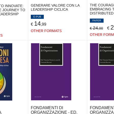
THE COURAGE
GENERARE VALORE CON LA
O INNOVATE:
EMBRACING 
LEADERSHIP CICLICA
E JOURNEY TO
DISTRIBUTED
EADERSHIP
E-PUB
PAPER
14
€
,99
2
24
€
€
,00
OTHER FORMATS
OTHER FORM
TS
FONDAMENTI DI
FONDAMENT
ORGANIZZAZIONE - ED.
ORGANIZZAZ
A