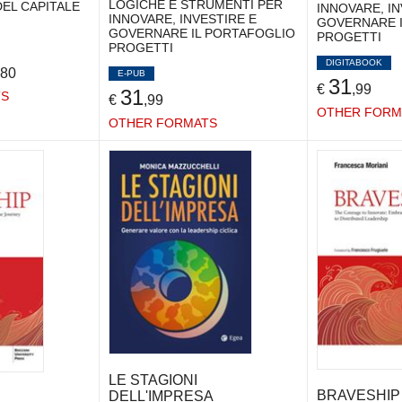
LOGICHE E STRUMENTI PER
DEL CAPITALE
INNOVARE, IN
INNOVARE, INVESTIRE E
GOVERNARE I
GOVERNARE IL PORTAFOGLIO
PROGETTI
PROGETTI
DIGITABOOK
,80
E-PUB
31
€
,99
31
TS
€
,99
OTHER FORM
OTHER FORMATS
LE STAGIONI
BRAVESHIP
DELL'IMPRESA