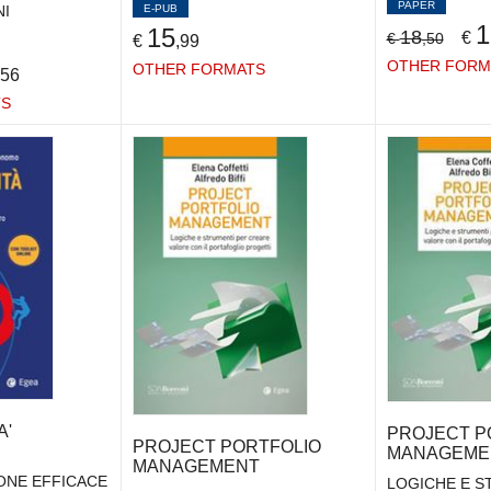
PAPER
E-PUB
NI
1
15
18
€
€
,50
€
,99
OTHER FORM
OTHER FORMATS
,56
TS
A'
PROJECT P
PROJECT PORTFOLIO
MANAGEME
MANAGEMENT
ONE EFFICACE
LOGICHE E S