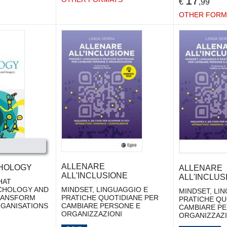
17
€
,99
OTHER FORM
ALLENARE
CHOLOGY
ALLENARE
ALL'INCLUSIONE
ALL'INCLUS
HAT
CHOLOGY AND
MINDSET, LINGUAGGIO E
MINDSET, LI
RANSFORM
PRATICHE QUOTIDIANE PER
PRATICHE QU
RGANISATIONS
CAMBIARE PERSONE E
CAMBIARE PE
ORGANIZZAZIONI
ORGANIZZAZI