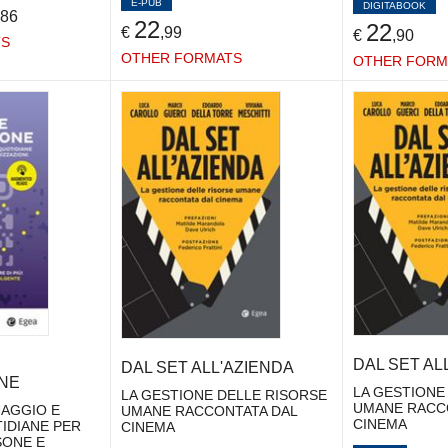
E-PUB
DIGITABOOK
,86
22
22
€
,99
€
,90
TS
OTHER FORMATS
OTHER FORM
DAL SET AL
DAL SET ALL'AZIENDA
ONE
LA GESTIONE
LA GESTIONE DELLE RISORSE
UMANE RACC
UAGGIO E
UMANE RACCONTATA DAL
CINEMA
IDIANE PER
CINEMA
SONE E