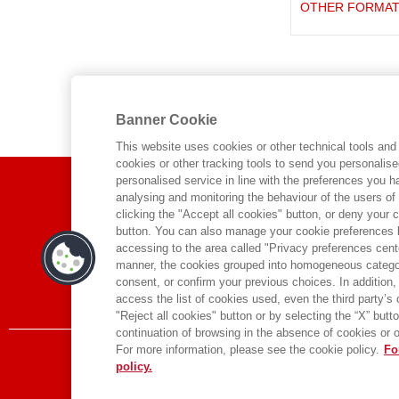
OTHER FORMA
Banner Cookie
This website uses cookies or other technical tools and 
cookies or other tracking tools to send you personalis
ABOUT US
personalised service in line with the preferences you 
analysing and monitoring the behaviour of the users of
clicking the "Accept all cookies" button, or deny your c
WHO WE ARE
button. You can also manage your cookie preferences by
ETHICAL CODE
accessing to the area called "Privacy preferences cente
manner, the cookies grouped into homogeneous categor
CONTACTS
consent, or confirm your previous choices. In addition, 
access the list of cookies used, even the third party’s
"Reject all cookies" button or by selecting the “X” button 
continuation of browsing in the absence of cookies or o
For more information, please see the cookie policy.
Fo
policy.