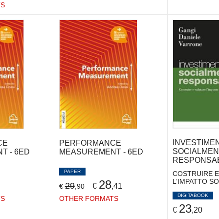
TS
INVESTIMEN
CE
PERFORMANCE
SOCIALMEN
T - 6ED
MEASUREMENT - 6ED
RESPONSAB
PAPER
COSTRUIRE E
L’IMPATTO SO
28
29
€
,41
€
,90
DIGITABOOK
TS
OTHER FORMATS
23
€
,20