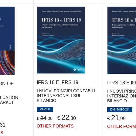
IFRS 18 E IFRS 19
IFRS 18 E I
ON OF
I NUOVI PRINCIPI CONTABILI
I NUOVI PRIN
INTERNAZIONALI SUL
INTERNAZION
ALUATION
BILANCIO
BILANCIO
MARKET
PAPER
DIGITABOOK
22
21
24
€
,80
€
,99
€
,00
,31
OTHER FORMATS
OTHER FORM
TS