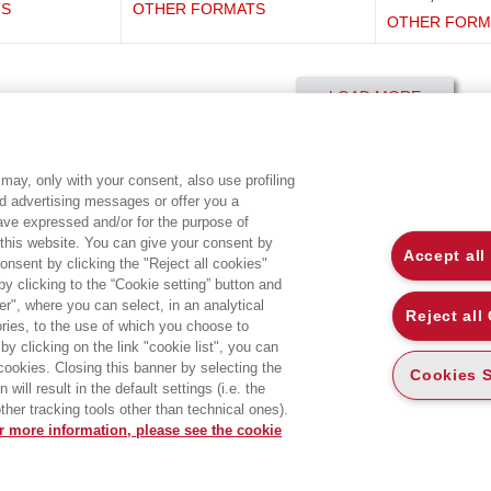
TS
OTHER FORMATS
OTHER FORM
LOAD MORE
may, only with your consent, also use profiling
ed advertising messages or offer you a
EGEA WORLD
L
have expressed and/or for the purpose of
 this website. You can give your consent by
Accept all
onsent by clicking the "Reject all cookies"
UNIVERSITÀ BOCCONI
P
 clicking to the “Cookie setting” button and
SDA BOCCONI SCHOOL OF MANAGEMENT
C
r", where you can select, in an analytical
Reject all
ies, to the use of which you choose to
by clicking on the link "cookie list", you can
 cookies. Closing this banner by selecting the
Cookies S
will result in the default settings (i.e. the
ther tracking tools other than technical ones).
r more information, please see the cookie