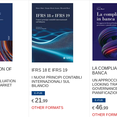
LA COMPLIA
ON OF
IFRS 18 E IFRS 19
BANCA
I NUOVI PRINCIPI CONTABILI
UN APPROCC
ALUATION
INTERNAZIONALI SUL
LOOKING TR
MARKET
BILANCIO
GOVERNANCE
PIANIFICAZI
E-PUB
21
€
,99
E-PUB
46
OTHER FORMATS
€
,99
OTHER FORM