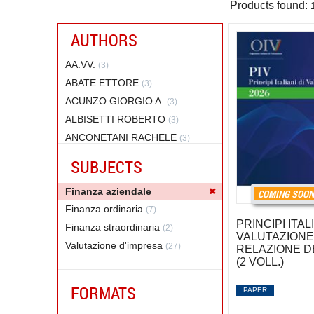
Products found:
AUTHORS
AA.VV.
(3)
ABATE ETTORE
(3)
ACUNZO GIORGIO A.
(3)
ALBISETTI ROBERTO
(3)
ANCONETANI RACHELE
(3)
BELLAVITE PELLEGRINI CARLO
SUBJECTS
(2)
BELTRATTI ANDREA
Finanza aziendale
(2)
COMING SOO
BEZZECCHI ALESSIA
Finanza ordinaria
(7)
(2)
PRINCIPI ITALI
BINI MAURO
Finanza straordinaria
(8)
(2)
VALUTAZIONE
CAMPANELLI GIAMPIERO
Valutazione d'impresa
(27)
(1)
RELAZIONE DE
(2 VOLL.)
CARAGNANO ALESSANDRA
(1)
CARLOTTI MATTEO
(1)
FORMATS
PAPER
CASELLI STEFANO
(2)