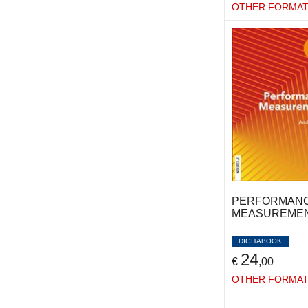
OTHER FORMA
UCKMAR VICTOR
(2)
VARRONE NICOLA
(2)
VECCHI VERONICA
(5)
VILLANI MARCO
(9)
VINZIA MARIO
(2)
VINZIA MARIO ANTONIO
(1)
ZANETTI LAURA
(5)
PERFORMAN
MEASUREMEN
DIGITABOOK
24
€
,00
OTHER FORMA