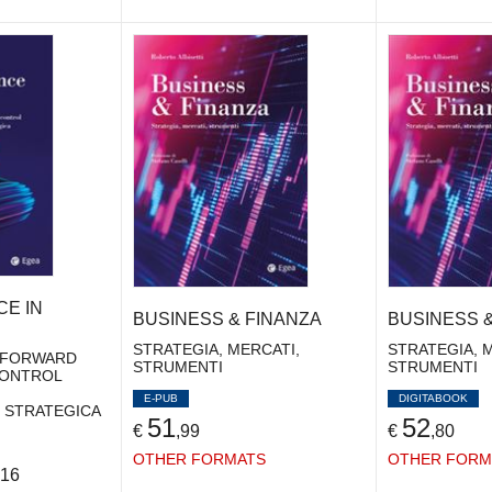
CE IN
BUSINESS & FINANZA
BUSINESS 
STRATEGIA, MERCATI,
STRATEGIA, 
 FORWARD
STRUMENTI
STRUMENTI
CONTROL
E-PUB
DIGITABOOK
E STRATEGICA
51
52
€
,99
€
,80
OTHER FORMATS
OTHER FORM
,16