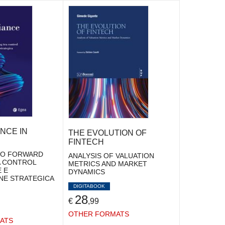
NCE IN
THE EVOLUTION OF
FINTECH
IO FORWARD
ANALYSIS OF VALUATION
A CONTROL
METRICS AND MARKET
 E
DYNAMICS
ONE STRATEGICA
DIGITABOOK
28
€
,99
OTHER FORMATS
ATS