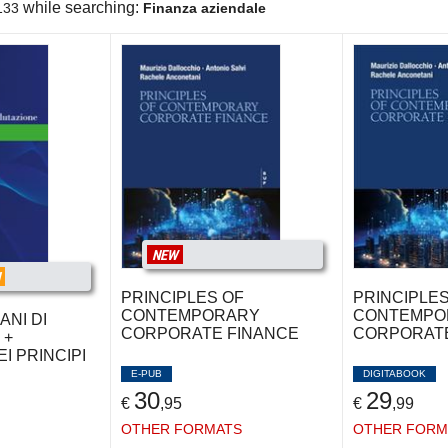
while searching:
133
Finanza aziendale
NEW
N
PRINCIPLES OF
PRINCIPLES
CONTEMPORARY
CONTEMPO
ANI DI
CORPORATE FINANCE
CORPORATE
 +
I PRINCIPI
E-PUB
DIGITABOOK
30
29
€
,95
€
,99
OTHER FORMATS
OTHER FORM