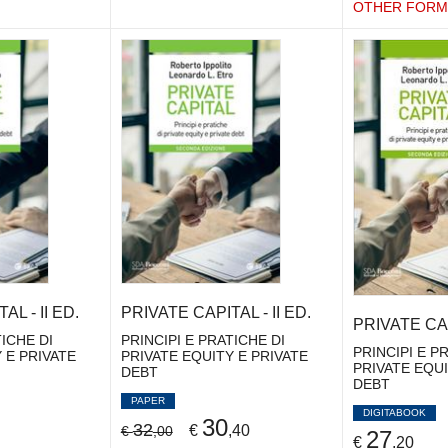
OTHER FORM
L - II ED.
PRIVATE CAPITAL - II ED.
PRIVATE CAPI
TICHE DI
PRINCIPI E PRATICHE DI
PRINCIPI E P
 E PRIVATE
PRIVATE EQUITY E PRIVATE
PRIVATE EQUI
DEBT
DEBT
PAPER
DIGITABOOK
30
32
€
,40
€
,00
27
€
,20