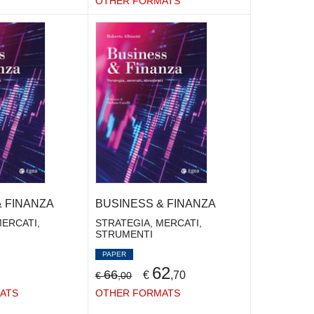
OTHER FORMATS
& FINANZA
BUSINESS & FINANZA
MERCATI,
STRATEGIA, MERCATI,
STRUMENTI
PAPER
62
66
€
,70
€
,00
ATS
OTHER FORMATS