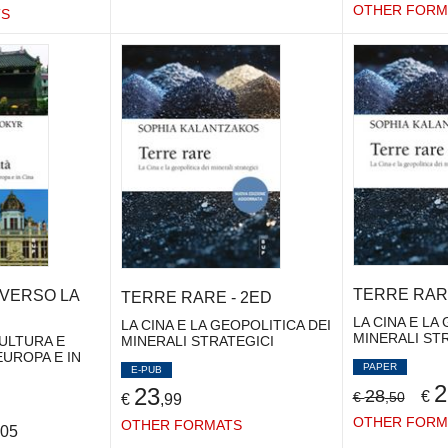
OTHER FORM
TS
TERRE RARE
VERSO LA
TERRE RARE - 2ED
LA CINA E LA
LA CINA E LA GEOPOLITICA DEI
MINERALI ST
MINERALI STRATEGICI
CULTURA E
EUROPA E IN
PAPER
E-PUB
2
23
28
€
€
,50
€
,99
OTHER FORM
OTHER FORMATS
,05