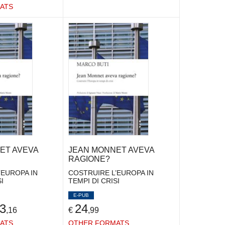
ATS
ET AVEVA
JEAN MONNET AVEVA
RAGIONE?
’EUROPA IN
COSTRUIRE L’EUROPA IN
I
TEMPI DI CRISI
E-PUB
3
24
,16
€
,99
ATS
OTHER FORMATS