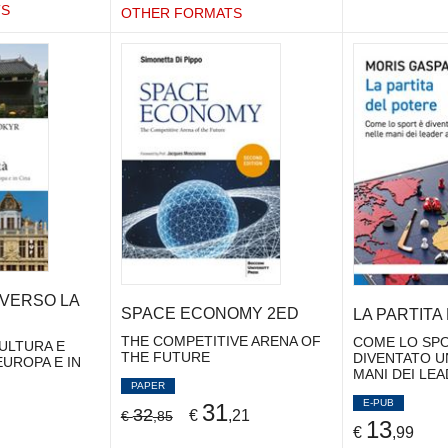
TS
OTHER FORMATS
VERSO LA
SPACE ECONOMY 2ED
LA PARTITA
THE COMPETITIVE ARENA OF
COME LO SPO
CULTURA E
THE FUTURE
DIVENTATO U
EUROPA E IN
MANI DEI LE
PAPER
E-PUB
31
32
€
,21
€
,85
13
€
,99