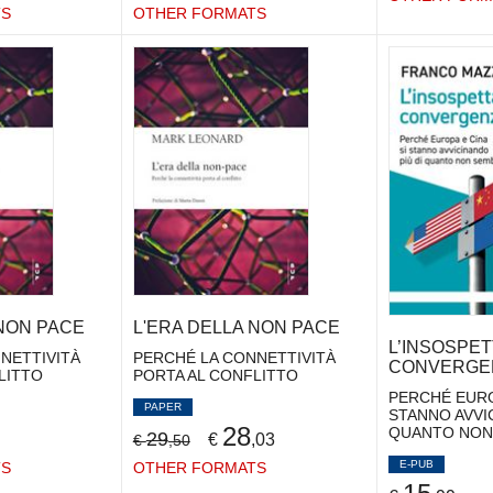
TS
OTHER FORMATS
 NON PACE
L'ERA DELLA NON PACE
L’INSOSPET
NETTIVITÀ
PERCHÉ LA CONNETTIVITÀ
CONVERGE
LITTO
PORTA AL CONFLITTO
PERCHÉ EUROP
PAPER
STANNO AVVI
28
QUANTO NON
29
€
,03
€
,50
E-PUB
TS
OTHER FORMATS