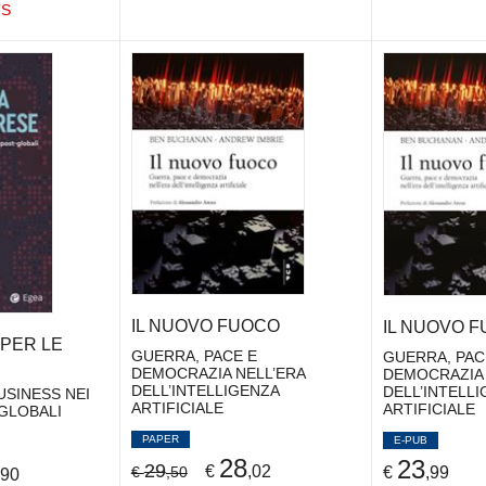
TS
IL NUOVO FUOCO
IL NUOVO 
 PER LE
GUERRA, PACE E
GUERRA, PAC
DEMOCRAZIA NELL’ERA
DEMOCRAZIA 
DELL’INTELLIGENZA
DELL’INTELL
USINESS NEI
ARTIFICIALE
ARTIFICIALE
GLOBALI
PAPER
E-PUB
28
23
29
€
,02
€
,99
€
,50
,90