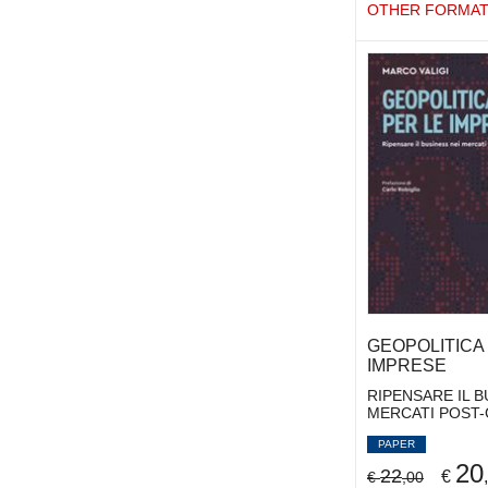
OTHER FORMA
VIZZACCARO MATTEO
(2)
VOLPI VITTORIO
(6)
WEBER MARIA
(1)
GEOPOLITICA
IMPRESE
RIPENSARE IL B
MERCATI POST-
PAPER
20
22
€
€
,00