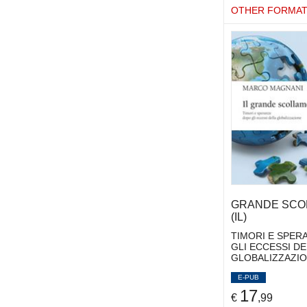
OTHER FORMA
GRANDE SCO
(IL)
TIMORI E SPER
GLI ECCESSI DE
GLOBALIZZAZI
E-PUB
17
€
,99