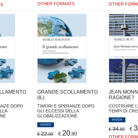
OTHER FORMATS
OTHER FORM
TS
LLAMENTO
GRANDE SCOLLAMENTO
JEAN MONN
(IL)
RAGIONE?
ANZE DOPO
TIMORI E SPERANZE DOPO
COSTRUIRE L
LLA
GLI ECCESSI DELLA
TEMPI DI CRIS
ONE
GLOBALIZZAZIONE
PAPER
PAPER
3
34
€
€
,90
20
22
€
,90
€
,00
OTHER FORM