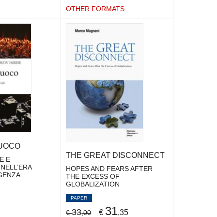
OTHER FORMATS
FUOCO
THE GREAT DISCONNECT
E E
NELL’ERA
HOPES AND FEARS AFTER
IGENZA
THE EXCESS OF
GLOBALIZATION
PAPER
31
33
€
,35
€
,00