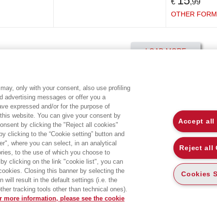
15
€
,99
OTHER FORM
LOAD MORE
may, only with your consent, also use profiling
ed advertising messages or offer you a
EGEA WORLD
L
have expressed and/or for the purpose of
 this website. You can give your consent by
Accept all
onsent by clicking the "Reject all cookies"
UNIVERSITÀ BOCCONI
P
 clicking to the “Cookie setting” button and
r", where you can select, in an analytical
SDA BOCCONI SCHOOL OF MANAGEMENT
C
Reject all
ies, to the use of which you choose to
by clicking on the link "cookie list", you can
 cookies. Closing this banner by selecting the
Cookies S
will result in the default settings (i.e. the
ther tracking tools other than technical ones).
r more information, please see the cookie