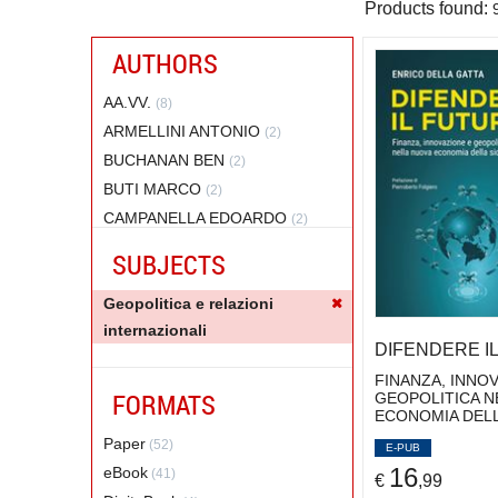
Products found:
AUTHORS
AA.VV.
(8)
ARMELLINI ANTONIO
(2)
BUCHANAN BEN
(2)
BUTI MARCO
(2)
CAMPANELLA EDOARDO
(2)
CARBONE GIOVANNI
(2)
SUBJECTS
CORRADO DIEGO
(2)
Geopolitica e relazioni
DALLOCCHIO MAURIZIO
(2)
internazionali
DASSU' MARTA
(2)
DIFENDERE I
DASTOLI PIER VIRGILIO
(2)
FINANZA, INNO
D'AURIA EUGENIO
(2)
FORMATS
GEOPOLITICA N
ECONOMIA DEL
DE GEORGIO ANDREA
(2)
Paper
(52)
DELLA GATTA ENRICO
E-PUB
(2)
16
eBook
(41)
DI PIPPO SIMONA
€
,99
(1)