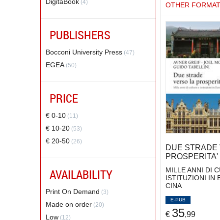
DigitaBook
(4)
FRAPPI CARLO
OTHER FORMA
(4)
GARDELLI STEFANO
(2)
GARIBOV AZAD
(2)
PUBLISHERS
GASPARRI MORIS
(2)
Bocconi University Press
(47)
GIUSTI SERENA
(2)
EGEA
(50)
GRAZIANO MANLIO
(2)
GREIF AVNER
(2)
HAMAUI RONY
PRICE
(2)
IMBRIE ANDREW
(2)
€ 0-10
(11)
KALANTZAKOS SOPHIA
(2)
€ 10-20
(53)
LEONARD MARK
(2)
€ 20-50
(26)
LOCATELLI ANDREA
(2)
DUE STRADE 
PROSPERITA'
MAGNANI MARCO
(3)
MAHBUBANI KISHORE
MILLE ANNI DI 
AVAILABILITY
(3)
ISTITUZIONI IN 
MARCHETTI RAFFAELE
(3)
CINA
Print On Demand
(3)
MARSILI CARLO
(2)
E-PUB
Made on order
(20)
MASTO RAFFAELE
(2)
35
€
,99
Low
(12)