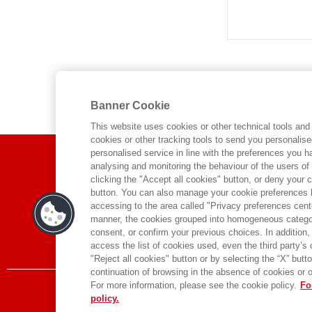
Banner Cookie
This website uses cookies or other technical tools and 
cookies or other tracking tools to send you personalis
ABOUT US
personalised service in line with the preferences you 
analysing and monitoring the behaviour of the users of
clicking the "Accept all cookies" button, or deny your c
WHO WE ARE
button. You can also manage your cookie preferences by
accessing to the area called "Privacy preferences cente
ETHICAL CODE
manner, the cookies grouped into homogeneous categor
CONTACTS
consent, or confirm your previous choices. In addition, 
access the list of cookies used, even the third party’s
"Reject all cookies" button or by selecting the “X” button 
continuation of browsing in the absence of cookies or o
For more information, please see the cookie policy.
Fo
policy.