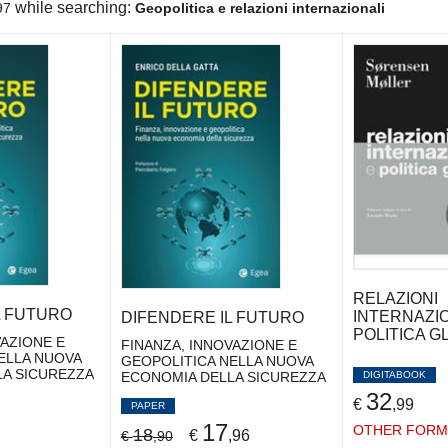
while searching:
97
Geopolitica e relazioni internazionali
RELAZIONI
L FUTURO
INTERNAZIO
DIFENDERE IL FUTURO
POLITICA G
VAZIONE E
FINANZA, INNOVAZIONE E
ELLA NUOVA
GEOPOLITICA NELLA NUOVA
LA SICUREZZA
ECONOMIA DELLA SICUREZZA
DIGITABOOK
32
€
,99
PAPER
17
OTHER FORM
18
€
,96
€
,90