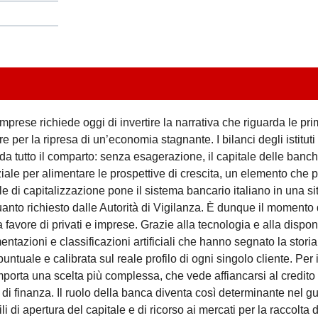
prese richiede oggi di invertire la narrativa che riguarda le pri
per la ripresa di un’economia stagnante. I bilanci degli istituti 
da tutto il comparto: senza esagerazione, il capitale delle banche
ale per alimentare le prospettive di crescita, un elemento che p
ale di capitalizzazione pone il sistema bancario italiano in una s
 quanto richiesto dalle Autorità di Vigilanza. È dunque il momento
a favore di privati e imprese. Grazie alla tecnologia e alla disponi
tazioni e classificazioni artificiali che hanno segnato la storia
ntuale e calibrata sul reale profilo di ogni singolo cliente. Per 
mporta una scelta più complessa, che vede affiancarsi al credito 
i finanza. Il ruolo della banca diventa così determinante nel gu
cili di apertura del capitale e di ricorso ai mercati per la raccolta 