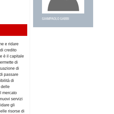
GIAMPAOLO GABBI
me e ridare
di credito
 è il capitale
ermette di
ituazione di
 di passare
bilità di
 delle
il mercato
nuovi servizi
idare gli
delle risorse di