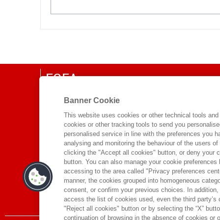
EGEA
CHI SIAMO
Banner Cookie
COMITATO SCIENTIFICO
This website uses cookies or other technical tools and 
cookies or other tracking tools to send you personalis
CODICE ETICO
personalised service in line with the preferences you 
WHISTLEBLOWING
analysing and monitoring the behaviour of the users of
clicking the "Accept all cookies" button, or deny your c
CONTATTI
button. You can also manage your cookie preferences by
DISTRIBUZIONE
accessing to the area called "Privacy preferences cente
manner, the cookies grouped into homogeneous categor
PRESTITO DIGITALE
consent, or confirm your previous choices. In addition, 
access the list of cookies used, even the third party’s
"Reject all cookies" button or by selecting the “X” button 
continuation of browsing in the absence of cookies or o