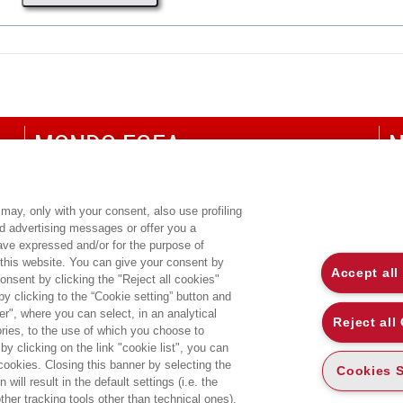
MONDO EGEA
N
UNIVERSITÀ BOCCONI
P
SDA BOCCONI SCHOOL OF MANAGEMENT
C
may, only with your consent, also use profiling
ed advertising messages or offer you a
CO
have expressed and/or for the purpose of
 this website. You can give your consent by
Accept all
onsent by clicking the "Reject all cookies"
 clicking to the “Cookie setting” button and
r", where you can select, in an analytical
Reject all
ies, to the use of which you choose to
by clicking on the link "cookie list", you can
 cookies. Closing this banner by selecting the
Cookies S
will result in the default settings (i.e. the
ther tracking tools other than technical ones).