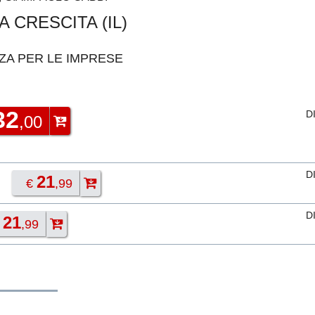
A CRESCITA (IL)
ZA PER LE IMPRESE
32
D
,00
D
21
€
,99
D
21
€
,99