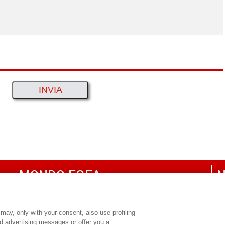
MONDO EGEA
N
UNIVERSITÀ BOCCONI
P
SDA BOCCONI SCHOOL OF MANAGEMENT
C
may, only with your consent, also use profiling
ed advertising messages or offer you a