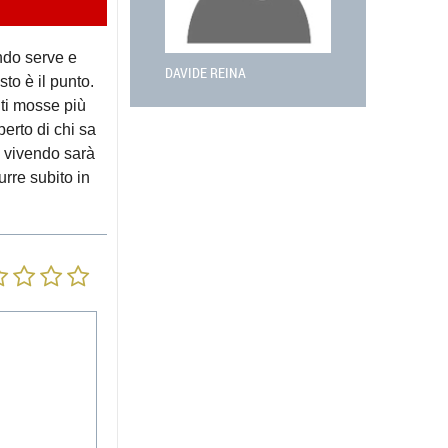
ndo serve e
DAVIDE REINA
to è il punto.
nti mosse più
erto di chi sa
o vivendo sarà
urre subito in