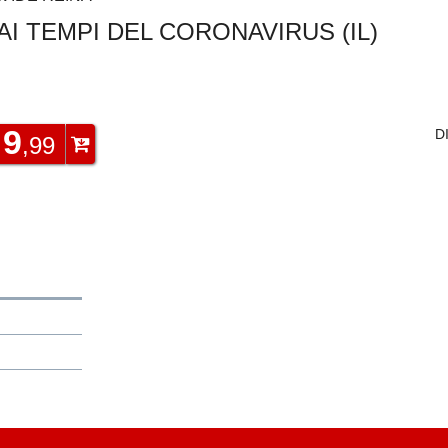
I TEMPI DEL CORONAVIRUS (IL)
9
D
€
,99